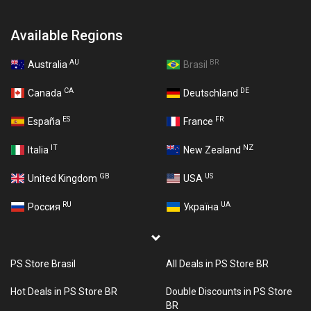
Available Regions
AU
BR
Australia
Brasil
CA
DE
Canada
Deutschland
ES
FR
España
France
IT
NZ
Italia
New Zealand
GB
US
United Kingdom
USA
RU
UA
Россия
Україна
PS Store Brasil
All Deals in PS Store BR
Hot Deals in PS Store BR
Double Discounts in PS Store
BR