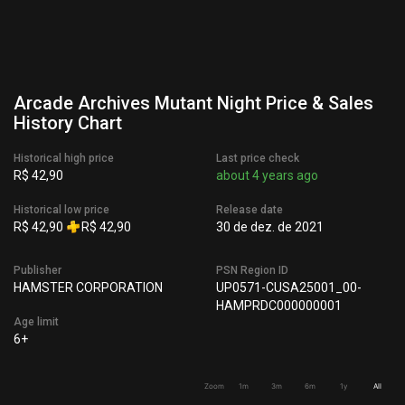
Arcade Archives Mutant Night Price & Sales
History Chart
Historical high price
Last price check
R$ 42,90
about 4 years ago
Historical low price
Release date
R$ 42,90
R$ 42,90
30 de dez. de 2021
Publisher
PSN Region ID
HAMSTER CORPORATION
UP0571-CUSA25001_00-
HAMPRDC000000001
Age limit
6+
Zoom
1m
3m
6m
1y
All