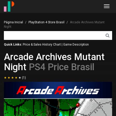
Toggl
navig
Página Inicial
PlayStation 4 Store Brasil
Arcade Archives Mutant
Night
Quick Links:
Price & Sales History Chart
|
Game Description
Arcade Archives Mutant
Night
PS4 Price Brasil
(1)