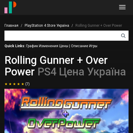
Toggl
navig
Главная
PlayStation 4 Store Україна
Rolling Gunner + Over Power
Quick Links:
График Изменения Цены
|
Описание Игры
Rolling Gunner + Over
Power
PS4 Цена Україна
(7)