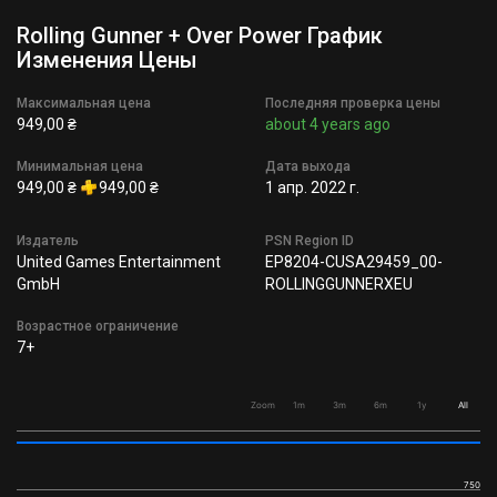
Rolling Gunner + Over Power График
Изменения Цены
Максимальная цена
Последняя проверка цены
949,00 ₴
about 4 years ago
Минимальная цена
Дата выхода
949,00 ₴
949,00 ₴
1 апр. 2022 г.
Издатель
PSN Region ID
United Games Entertainment
EP8204-CUSA29459_00-
GmbH
ROLLINGGUNNERXEU
Возрастное ограничение
7+
Zoom
1m
3m
6m
1y
All
750