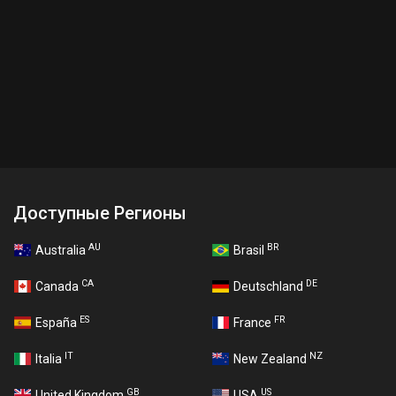
Доступные Регионы
AU
BR
Australia
Brasil
CA
DE
Canada
Deutschland
ES
FR
España
France
IT
NZ
Italia
New Zealand
GB
US
United Kingdom
USA