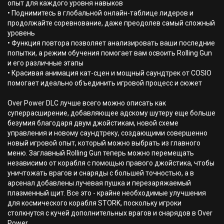
опыт для каждого уровня навыков
• Поднимитесь в глобальной онлайн-таблице лидеров и
продолжайте соревнование, даже преодолев самый сложный
уровень
• Функция повтора позволяет анализировать ваши последние
попытки, а режим обучения помогает вам освоить Rolling Gun
и его различные этапы
• Красивая анимация кат-сцен и мощный саундтрек от COSIO
помогает идеально объединить игровой процесс и сюжет
Over Power DLC лучше всего можно описать как
суперрасширение, добавляющее адскому шутеру еще больше
безумия благодаря двум джойстикам, новой схеме
управления и новому саундтреку, создающими совершенно
новый игровой опыт, который можно выбрать из главного
меню. Заглавный Rolling Gun теперь можно перемещать
независимо от корабля с помощью правого джойстика, чтобы
уничтожать врагов и снаряды с большей точностью, а в
арсенал добавлены лучевая пушка и перезаряжаемый
плазменный щит. Все это - крайне необходимые улучшения
для космического корабля STORK, поскольку игроки
столкнутся с кучей дополнительных врагов и снарядов в Over
Power.