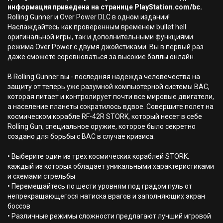
информация приведена на странице PlayStation.com/bc.
Rolling Gunner и Over Power DLC в одном издании!
Наслаждайтесь как проверенным временем bullet hell
оригинальной игры, так и дополнительными функциями
режима Over Power с двумя джойстиками. Вы в первый раз
даже сможете соревноваться за высокие баллы онлайн.
В Rolling Gunner вы - последняя надежда человечества на
защиту от теперь уже разумной компьютерной системы BAC,
которая питает и контролирует почти все мировые двигатели,
а население планеты сократилось вдвое. Совершите полет на
космическом корабле RF-42R STORK, который несет в себе
Rolling Gun, специальное оружие, которое было секретно
создано для борьбы с BAC в случае кризиса.
• Выберите один из трех космических кораблей STORK,
каждый из которых обладает уникальными характеристиками
и схемами стрельбы
• Перемещайтесь по шести уровням под градом пуль от
непрекращающегося натиска врагов и заполняющих экран
боссов
• Различные режимы сложности предлагают лучший игровой