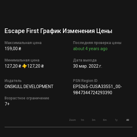
Escape First График Изменения Цены
Максимальная цена
Последняя проверка цены
159,00 ₴
about 4 years ago
Минимальная цена
Дата выхода
127,20 ₴
127,20 ₴
30 мар. 2022 г.
Издатель
PSN Region ID
ONSKULL DEVELOPMENT
EP5265-CUSA33551_00-
9847344724293390
Возрастное ограничение
7+
Zoom
1m
3m
6m
1y
All