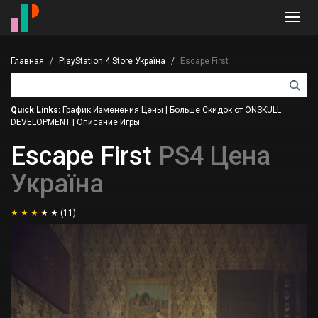
Toggl
navig
Главная
PlayStation 4 Store Україна
Escape First
Quick Links:
График Изменения Цены
|
Больше Скидок от ONSKULL
DEVELOPMENT
|
Описание Игры
Escape First
PS4 Цена
Україна
(11)