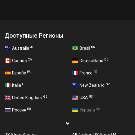
Доступные Регионы
AU
BR
Australia
Brasil
CA
DE
Canada
Deutschland
ES
FR
España
France
IT
NZ
Italia
New Zealand
GB
US
United Kingdom
USA
RU
UA
Россия
Україна
PS Store Україна
All Deals in PS Store UA