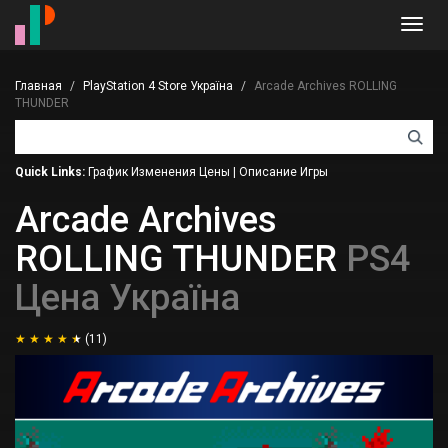
Toggl
navig
Главная
PlayStation 4 Store Україна
Arcade Archives ROLLING
THUNDER
Quick Links:
График Изменения Цены
|
Описание Игры
Arcade Archives
ROLLING THUNDER
PS4
Цена Україна
(11)