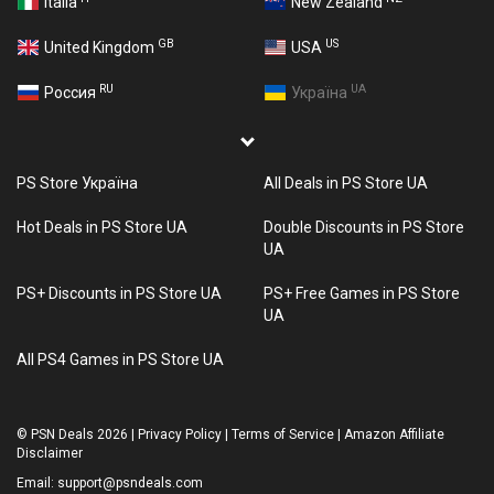
Italia
New Zealand
GB
US
United Kingdom
USA
RU
UA
Россия
Україна
PS Store Україна
All Deals in PS Store UA
Hot Deals in PS Store UA
Double Discounts in PS Store
UA
PS+ Discounts in PS Store UA
PS+ Free Games in PS Store
UA
All PS4 Games in PS Store UA
©
PSN Deals 2026
|
Privacy Policy
|
Terms of Service
|
Amazon Affiliate
Disclaimer
Email:
support@psndeals.com