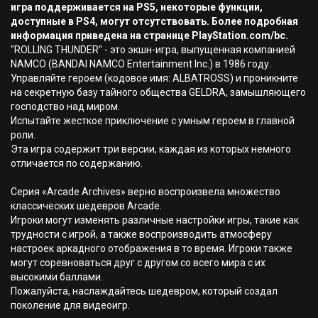
игра поддерживается на PS5, некоторые функции,
доступные в PS4, могут отсутствовать. Более подробная
информация приведена на странице PlayStation.com/bc.
"ROLLING THUNDER" - это экшн-игра, выпущенная компанией
NAMCO (BANDAI NAMCO Entertainment Inc.) в 1986 году.
Управляйте героем (кодовое имя: ALBATROSS) и проникните
на секретную базу тайного общества GELDRA, замышляющего
господство над миром.
Испытайте жесткое приключение с умным героем в главной
роли.
Эта игра содержит три версии, каждая из которых немного
отличается по содержанию.
Серия «Arcade Archives» верно воспроизвела множество
классических шедевров Arcade.
Игроки могут изменять различные настройки игры, такие как
трудности с игрой, а также воспроизводить атмосферу
настроек аркадного отображения в то время. Игроки также
могут соревноваться друг с другом со всего мира с их
высокими баллами.
Пожалуйста, наслаждайтесь шедевром, который создал
поколение для видеоигр.