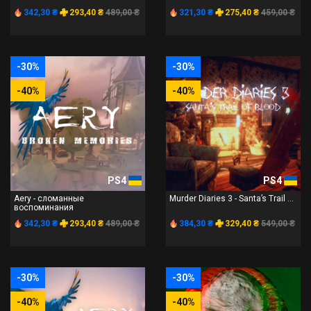
342,30 ₴
293,40 ₴
489,00 ₴
321,30 ₴
275,40 ₴
459,00 ₴
-30%
-30%
-40%
-40%
PS4
PS4
Aery - сломанные
Murder Diaries 3 - Santa’s Trail ...
воспоминания
342,30 ₴
293,40 ₴
489,00 ₴
384,30 ₴
329,40 ₴
549,00 ₴
-30%
-30%
-40%
-40%