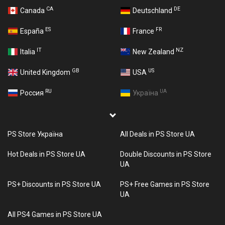
CA
DE
Canada
Deutschland
ES
FR
España
France
IT
NZ
Italia
New Zealand
GB
US
United Kingdom
USA
RU
UA
Россия
Україна
PS Store Україна
All Deals in PS Store UA
Hot Deals in PS Store UA
Double Discounts in PS Store
UA
PS+ Discounts in PS Store UA
PS+ Free Games in PS Store
UA
All PS4 Games in PS Store UA