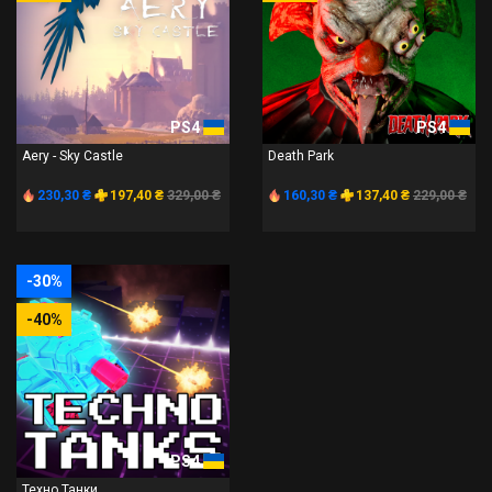
PS4
PS4
Aery - Sky Castle
Death Park
230,30 ₴
197,40 ₴
329,00 ₴
160,30 ₴
137,40 ₴
229,00 ₴
-30%
-40%
PS4
Техно Танки