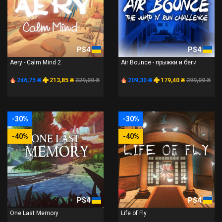
PS4
PS4
Aery - Calm Mind 2
Air Bounce - прыжки и беги
246,75 ₴
213,85 ₴
329,00 ₴
209,30 ₴
179,40 ₴
299,00 ₴
-30%
-30%
-40%
-40%
PS4
PS4
One Last Memory
Life of Fly