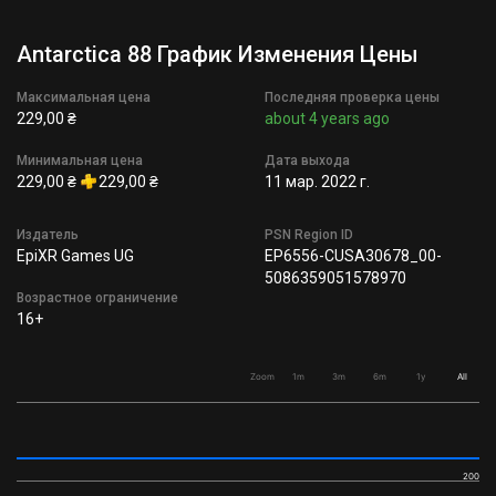
Antarctica 88 График Изменения Цены
Максимальная цена
Последняя проверка цены
229,00 ₴
about 4 years ago
Минимальная цена
Дата выхода
229,00 ₴
229,00 ₴
11 мар. 2022 г.
Издатель
PSN Region ID
EpiXR Games UG
EP6556-CUSA30678_00-
5086359051578970
Возрастное ограничение
16+
Zoom
1m
3m
6m
1y
All
200