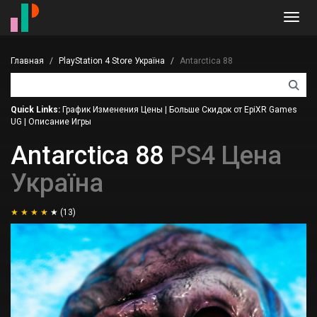
Toggl
navig
Главная
PlayStation 4 Store Україна
Antarctica 88
Quick Links:
График Изменения Цены
|
Больше Скидок от EpiXR Games
UG
|
Описание Игры
Antarctica 88
PS4 Цена
Україна
(13)