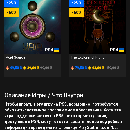
-50%
-50%
-60%
-60%
PS4
PS4
Void Source
The Explorer of Night
49,50 ₴
39,60 ₴
99,00 ₴
79,50 ₴
63,60 ₴
159,00 ₴
Описание Игры / Что Внутри
Чтобы играть в эту игру на PS5, возможно, потребуется
обновить системное программное обеспечение. Хотя эта
игра поддерживается на PS5, некоторые функции,
доступные в PS4, могут отсутствовать. Более подробная
информация приведена на странице PlayStation.com/bc.