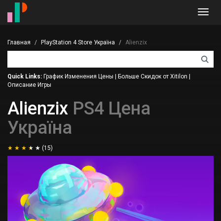
Toggl
navig
Главная
PlayStation 4 Store Україна
Alienzix
Quick Links:
График Изменения Цены
|
Больше Скидок от Xitilon
|
Описание Игры
Alienzix
PS4 Цена
Україна
(15)