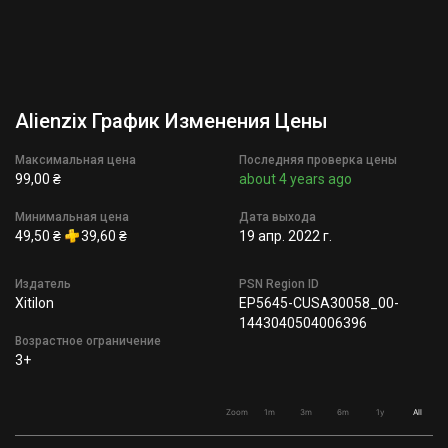
Alienzix График Изменения Цены
Максимальная цена
Последняя проверка цены
99,00 ₴
about 4 years ago
Минимальная цена
Дата выхода
49,50 ₴
39,60 ₴
19 апр. 2022 г.
Издатель
PSN Region ID
Xitilon
EP5645-CUSA30058_00-
1443040504006396
Возрастное ограничение
3+
Zoom
1m
3m
6m
1y
All