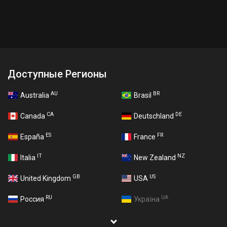
Доступные Регионы
AU
BR
Australia
Brasil
CA
DE
Canada
Deutschland
ES
FR
España
France
IT
NZ
Italia
New Zealand
GB
US
United Kingdom
USA
RU
UA
Россия
Україна