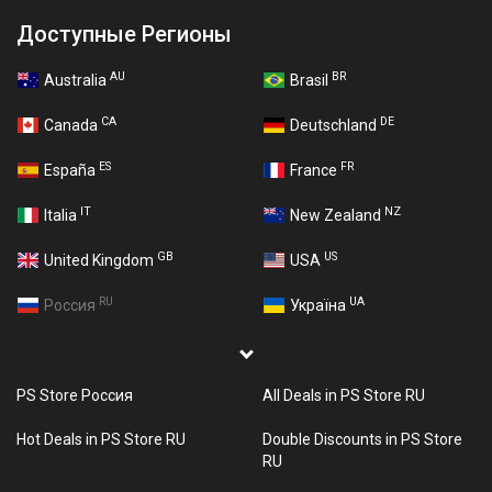
Доступные Регионы
AU
BR
Australia
Brasil
CA
DE
Canada
Deutschland
ES
FR
España
France
IT
NZ
Italia
New Zealand
GB
US
United Kingdom
USA
RU
UA
Россия
Україна
PS Store Россия
All Deals in PS Store RU
Hot Deals in PS Store RU
Double Discounts in PS Store
RU