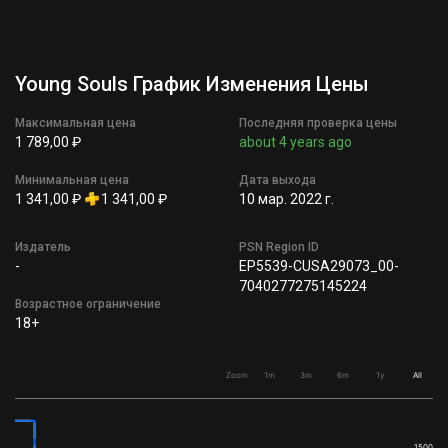
Young Souls График Изменения Цены
Максимальная цена
Последняя проверка цены
1 789,00 ₽
about 4 years ago
Минимальная цена
Дата выхода
1 341,00 ₽
1 341,00 ₽
10 мар. 2022 г.
Издатель
PSN Region ID
-
EP5539-CUSA29073_00-
7040277275145224
Возрастное ограничение
18+
Zoom
1m
3m
6m
1y
All
1500