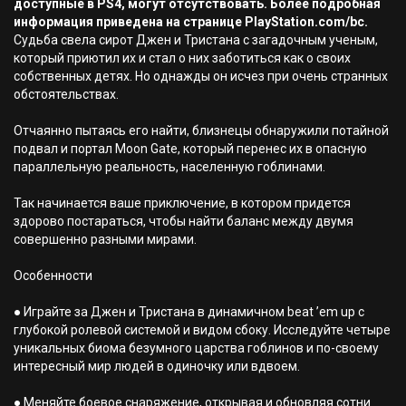
доступные в PS4, могут отсутствовать. Более подробная
информация приведена на странице PlayStation.com/bc.
Судьба свела сирот Джен и Тристана с загадочным ученым,
который приютил их и стал о них заботиться как о своих
собственных детях. Но однажды он исчез при очень странных
обстоятельствах.
Отчаянно пытаясь его найти, близнецы обнаружили потайной
подвал и портал Moon Gate, который перенес их в опасную
параллельную реальность, населенную гоблинами.
Так начинается ваше приключение, в котором придется
здорово постараться, чтобы найти баланс между двумя
совершенно разными мирами.
Особенности
● Играйте за Джен и Тристана в динамичном beat ’em up с
глубокой ролевой системой и видом сбоку. Исследуйте четыре
уникальных биома безумного царства гоблинов и по-своему
интересный мир людей в одиночку или вдвоем.
● Меняйте боевое снаряжение, открывая и обновляя сотни