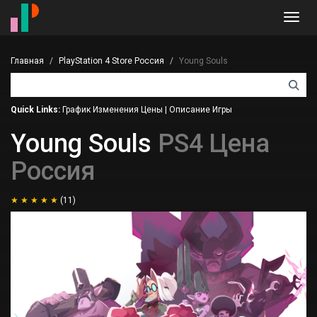
Toggl
navig
Главная
PlayStation 4 Store Россия
Young Souls
Quick Links:
График Изменения Цены
|
Описание Игры
Young Souls
PS4 Цена
Россия
(11)