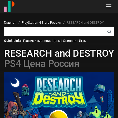
Toggl
navig
Главная
PlayStation 4 Store Россия
RESEARCH and DESTROY
Quick Links:
График Изменения Цены
|
Описание Игры
RESEARCH and DESTROY
PS4 Цена Россия