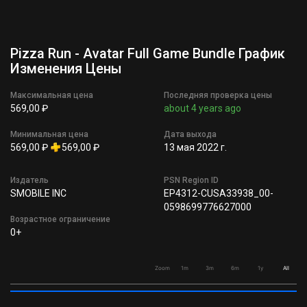
Pizza Run - Avatar Full Game Bundle График
Изменения Цены
Максимальная цена
Последняя проверка цены
569,00 ₽
about 4 years ago
Минимальная цена
Дата выхода
569,00 ₽
569,00 ₽
13 мая 2022 г.
Издатель
PSN Region ID
SMOBILE INC
EP4312-CUSA33938_00-
0598699776627000
Возрастное ограничение
0+
Zoom
1m
3m
6m
1y
All