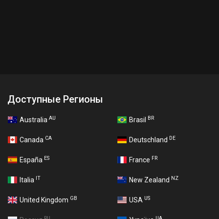
Доступные Регионы
AU
BR
Australia
Brasil
CA
DE
Canada
Deutschland
ES
FR
España
France
IT
NZ
Italia
New Zealand
GB
US
United Kingdom
USA
RU
UA