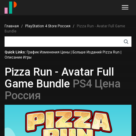
Toggl
navig
Главная
PlayStation 4 Store Россия
Pizza Run - Avatar Full Game
Bundle
Quick Links:
График Изменения Цены
|
Больше Изданий Pizza Run
|
Описание Игры
Pizza Run - Avatar Full
Game Bundle
PS4 Цена
Россия