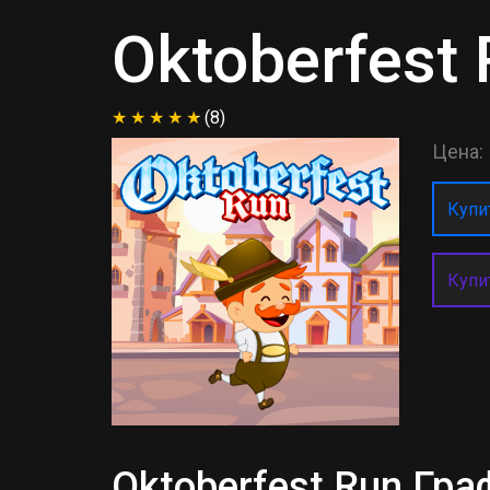
Oktoberfest
(8)
Цена:
Купит
Купи
Oktoberfest Run Гр