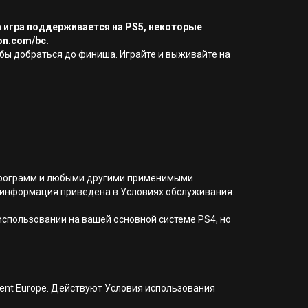
а игра поддерживается на PS5, некоторые
on.com/bc.
тобы добраться до финиша. Играйте и выживайте на
я программ и любыми другими применимыми
 информация приведена в Условиях обслуживания.
 использовании на вашей основной системе PS4, но
nment Europe. Действуют Условия использования