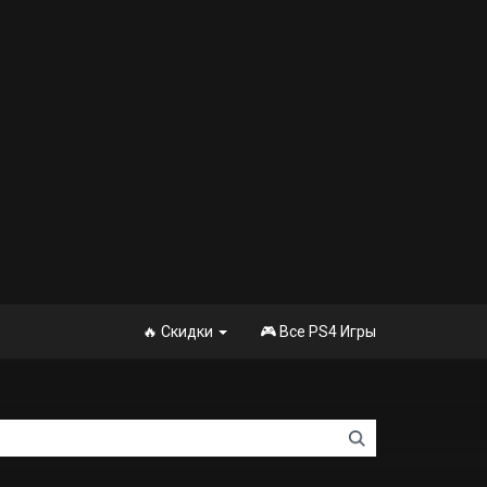
🔥 Скидки
🎮 Все PS4 Игры