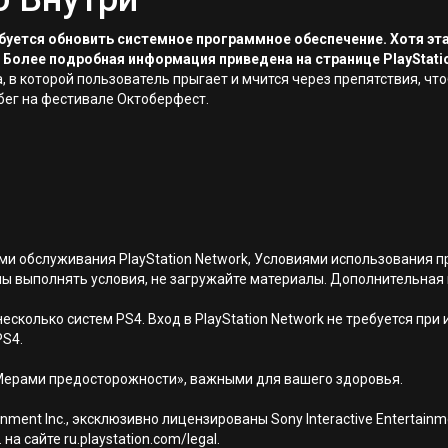
ребуется обновить системное программное обеспечение. Хотя эт
 Более подробная информация приведена на странице PlayStati
ра, в которой пользователь прыгает и мчится через препятствия, ч
бег на фестивале Октоберфест.
иями обслуживания PlayStation Network, Условиями использовани
ны выполнять условия, не загружайте материалы. Дополнительная
есколько систем PS4. Вход в PlayStation Network не требуется при
PS4.
Мерами предосторожности», важными для вашего здоровья.
nment Inc., эксклюзивно лицензированы Sony Interactive Entertai
а сайте ru.playstation.com/legal.