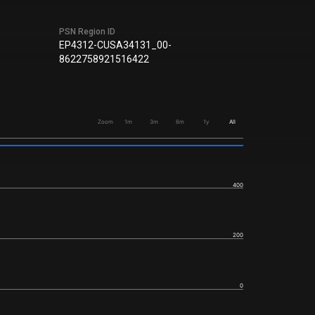
PSN Region ID
EP4312-CUSA34131_00-
8622758921516422
Zoom
1m
3m
6m
1y
All
400
200
0