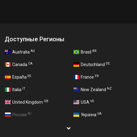
Доступные Регионы
AU
BR
Australia
Brasil
CA
DE
Canada
Deutschland
ES
FR
España
France
IT
NZ
Italia
New Zealand
GB
US
United Kingdom
USA
RU
UA
Россия
Україна