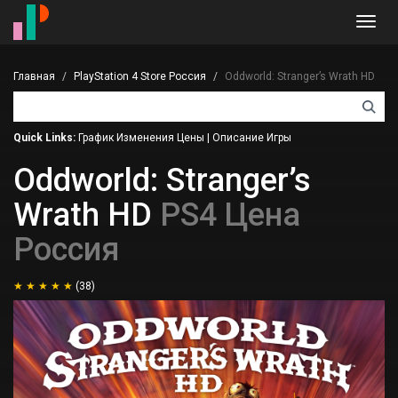
Toggl
navig
Главная
PlayStation 4 Store Россия
Oddworld: Stranger’s Wrath HD
Quick Links:
График Изменения Цены
|
Описание Игры
Oddworld: Stranger’s
Wrath HD
PS4 Цена
Россия
(38)