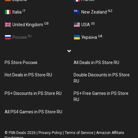
IT
NZ
Italia
New Zealand
GB
US
United Kingdom
USA
RU
UA
Россия
Україна
PS Store Россия
All Deals in PS Store RU
Hot Deals in PS Store RU
Double Discounts in PS Store
RU
PS+ Discounts in PS Store RU
PS+ Free Games in PS Store
RU
All PS4 Games in PS Store RU
©
PSN Deals 2026
|
Privacy Policy
|
Terms of Service
|
Amazon Affiliate