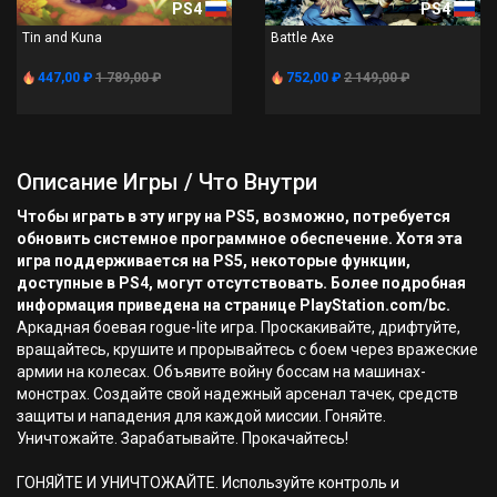
PS4
PS4
Tin and Kuna
Battle Axe
447,00 ₽
1 789,00 ₽
752,00 ₽
2 149,00 ₽
Описание Игры / Что Внутри
Чтобы играть в эту игру на PS5, возможно, потребуется
обновить системное программное обеспечение. Хотя эта
игра поддерживается на PS5, некоторые функции,
доступные в PS4, могут отсутствовать. Более подробная
информация приведена на странице PlayStation.com/bc.
Аркадная боевая rogue-lite игра. Проскакивайте, дрифтуйте,
вращайтесь, крушите и прорывайтесь с боем через вражеские
армии на колесах. Объявите войну боссам на машинах-
монстрах. Создайте свой надежный арсенал тачек, средств
защиты и нападения для каждой миссии. Гоняйте.
Уничтожайте. Зарабатывайте. Прокачайтесь!
ГОНЯЙТЕ И УНИЧТОЖАЙТЕ. Используйте контроль и