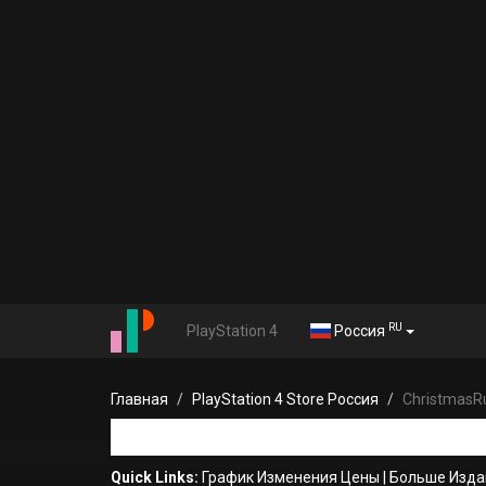
RU
PlayStation 4
Россия
Главная
PlayStation 4 Store Россия
ChristmasRu
Quick Links:
График Изменения Цены
|
Больше Изда