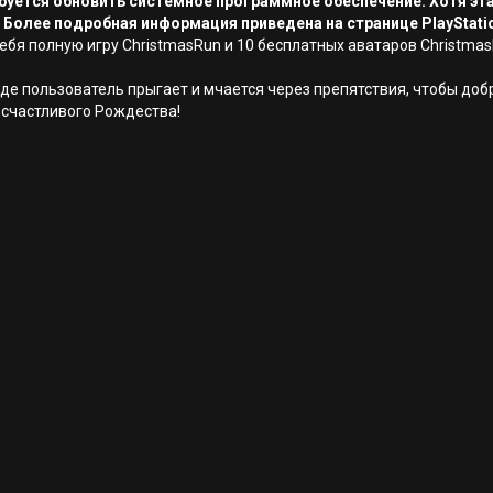
ребуется обновить системное программное обеспечение. Хотя эт
 Более подробная информация приведена на странице PlayStati
 себя полную игру ChristmasRun и 10 бесплатных аватаров Christma
 где пользователь прыгает и мчается через препятствия, чтобы до
 счастливого Рождества!