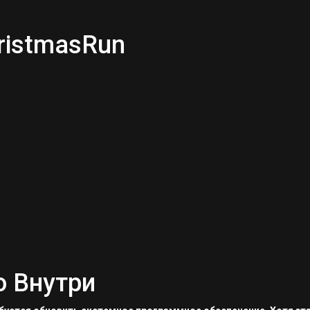
ristmasRun
о Внутри