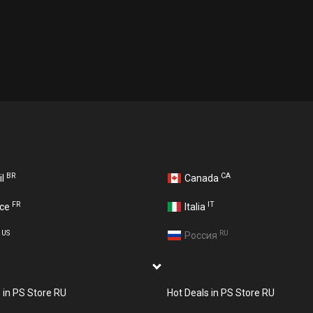
BR
CA
il
Canada
FR
IT
nce
Italia
US
RU
A
Россия
s in PS Store RU
Hot Deals in PS Store RU