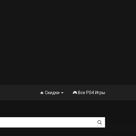
🔥 Скидки
🎮 Все PS4 Игры