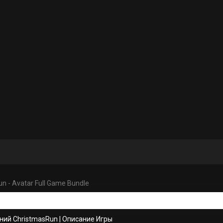
n - Avatar Full Game Bundle
ний ChristmasRun
|
Описание Игры