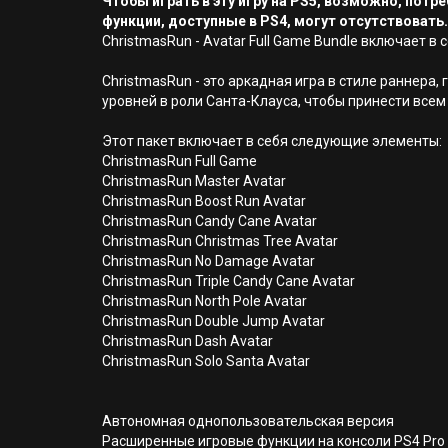
Чтобы играть в эту игру на PS5, возможно, пот
функции, доступные в PS4, могут отсутствовать.
ChristmasRun - Avatar Full Game Bundle включает в
ChristmasRun - это аркадная игра в стиле раннера,
уровней в роли Санта-Клауса, чтобы принести всем
Этот пакет включает в себя следующие элементы:
ChristmasRun Full Game
ChristmasRun Master Avatar
ChristmasRun Boost Run Avatar
ChristmasRun Candy Cane Avatar
ChristmasRun Christmas Tree Avatar
ChristmasRun No Damage Avatar
ChristmasRun Triple Candy Cane Avatar
ChristmasRun North Pole Avatar
ChristmasRun Double Jump Avatar
ChristmasRun Dash Avatar
ChristmasRun Solo Santa Avatar
Автономная однопользовательская версия
Расширенные игровые функции на консоли PS4 Pro