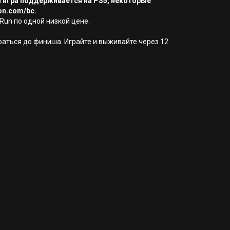
а игра поддерживается на PS5, некоторые
on.com/bc.
sRun по одной низкой цене.
браться до финиша. Играйте и выживайте через 12