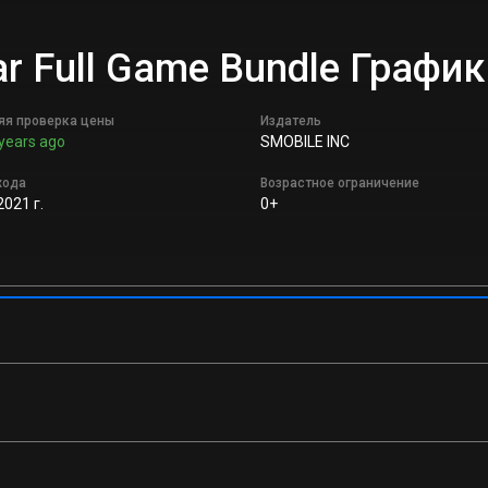
tar Full Game Bundle Граф
яя проверка цены
Издатель
years ago
SMOBILE INC
хода
Возрастное ограничение
2021 г.
0+