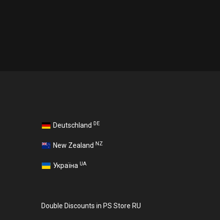
DE
Deutschland
NZ
New Zealand
UA
Україна
Double Discounts in PS Store RU