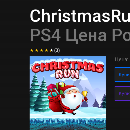
ChristmasRun
PS4 Цена Р
(3)
Цена:
Купит
Купи