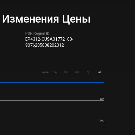
ик Изменения Цены
PSN Region ID
EP4312-CUSA31772_00-
9076205838202312
Zoom
1m
3m
6m
1y
All
400
200