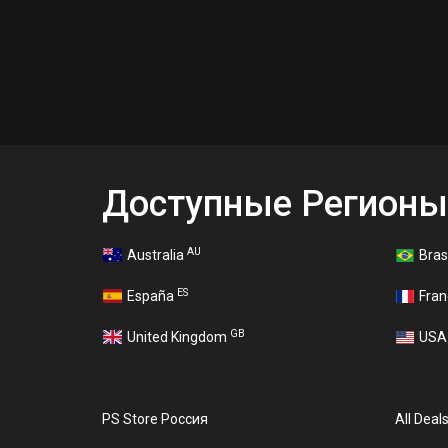
Доступные Регионы
AU
Australia
Bras
ES
España
Fra
GB
United Kingdom
US
PS Store Россия
All Deal