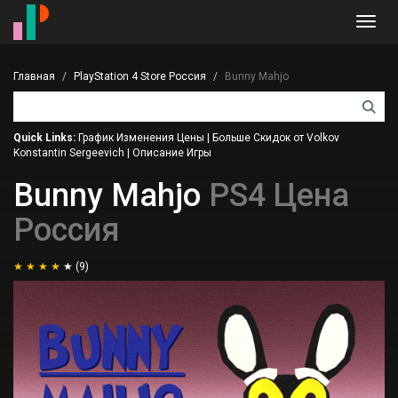
Toggl
navig
Главная
PlayStation 4 Store Россия
Bunny Mahjo
Quick Links:
График Изменения Цены
|
Больше Скидок от Volkov
Konstantin Sergeevich
|
Описание Игры
Bunny Mahjo
PS4 Цена
Россия
(9)