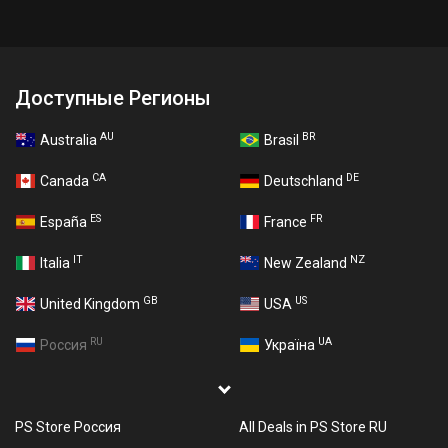
Доступные Регионы
AU
BR
Australia
Brasil
CA
DE
Canada
Deutschland
ES
FR
España
France
IT
NZ
Italia
New Zealand
GB
US
United Kingdom
USA
RU
UA
Россия
Україна
PS Store Россия
All Deals in PS Store RU