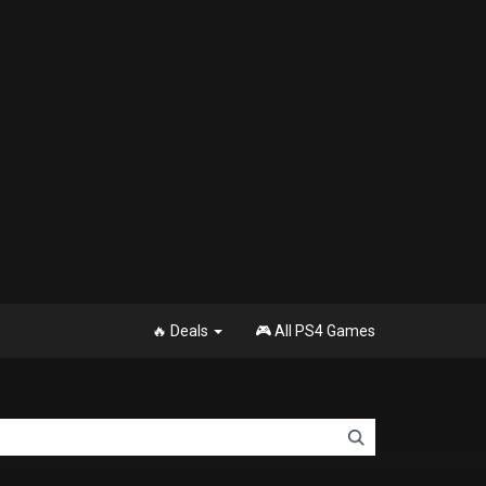
🔥 Deals
🎮 All PS4 Games