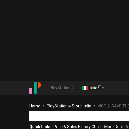
IT
PlayStation 4
Italia
Home
PlayStation 4 Store Italia
VICO 2: SAVE TH
Quick Links:
Price & Sales History Chart
|
More Deals 