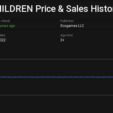
ILDREN Price & Sales Histo
e check
Publisher
years ago
Xcogames LLC
date
Age limit
2022
3+