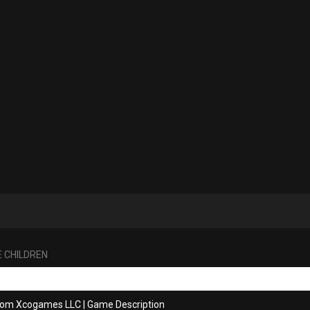
E CHILDREN
from Xcogames LLC
|
Game Description