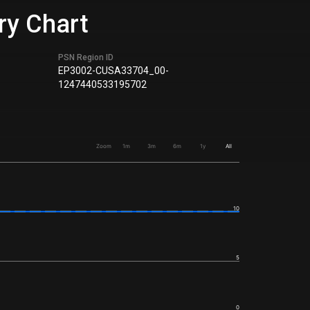
ry Chart
PSN Region ID
EP3002-CUSA33704_00-
1247440533195702
Zoom
1m
3m
6m
1y
All
10
5
0