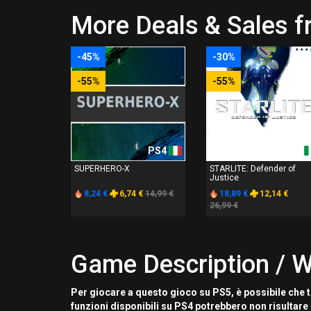
More Deals & Sales 
-45%
-30%
-55%
-55%
PS4
PS4
SUPERHERO-X
STARLITE: Defender of
Justice
8,24 €
6,74 €
14,99 €
18,89 €
12,14 €
26,99 €
Game Description / W
Per giocare a questo gioco su PS5, è possibile che t
funzioni disponibili su PS4 potrebbero non risultare 