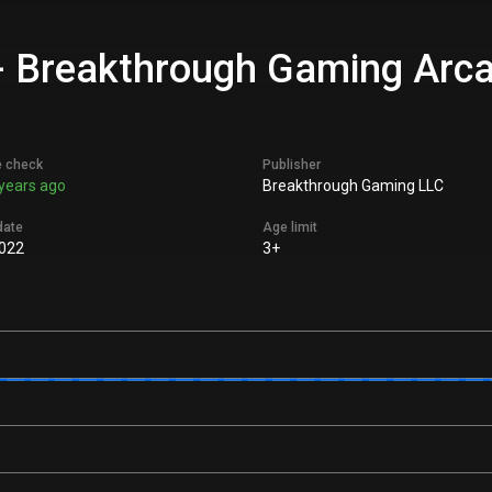
- Breakthrough Gaming Arca
e check
Publisher
years ago
Breakthrough Gaming LLC
date
Age limit
022
3+