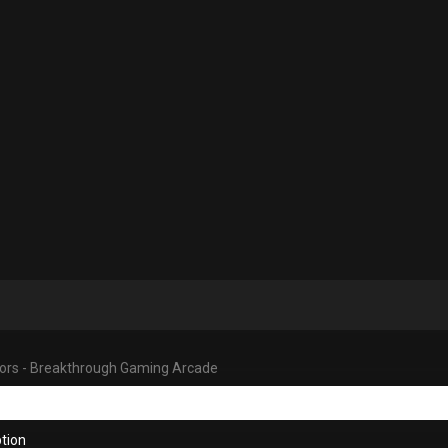
ors - Breakthrough Gaming Arcade
tion