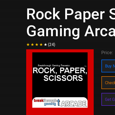
Rock Paper S
Gaming Arc
(24)
Price:
Buy N
Chec
Get G