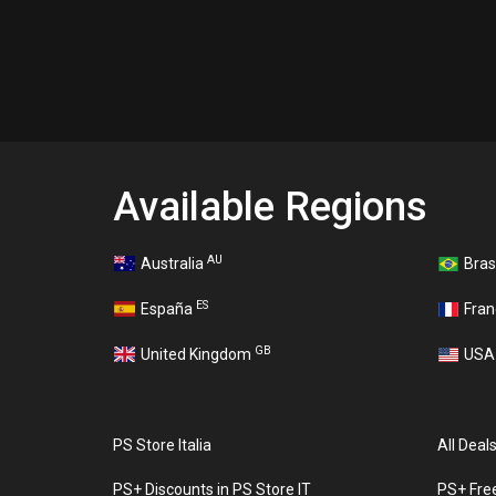
Available Regions
AU
Australia
Bras
ES
España
Fra
GB
United Kingdom
US
PS Store Italia
All Deals
PS+ Discounts in PS Store IT
PS+ Free