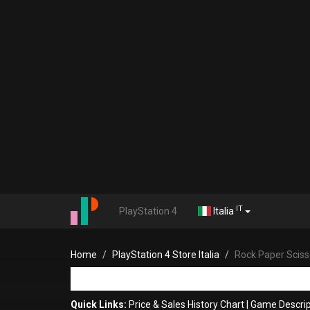
IT
PlayStation 4
Italia
Home
PlayStation 4 Store Italia
Rock Paper Sciss
Quick Links:
Price & Sales History Chart
|
Game Descrip