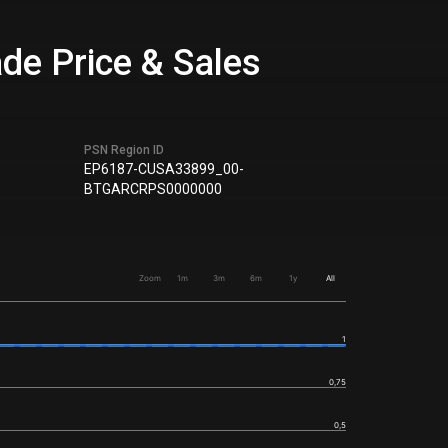
de Price & Sales
PSN Region ID
EP6187-CUSA33899_00-
BTGARCRPS0000000
Zoom
1m
3m
6m
1y
All
1
0,75
0,5