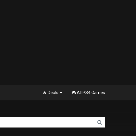
🔥 Deals
🎮 All PS4 Games