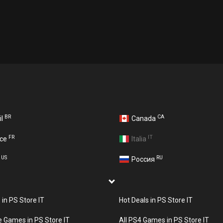
BR
CA
il
Canada
FR
IT
nce
Italia
US
RU
A
Россия
 in PS Store IT
Hot Deals in PS Store IT
 Games in PS Store IT
All PS4 Games in PS Store IT