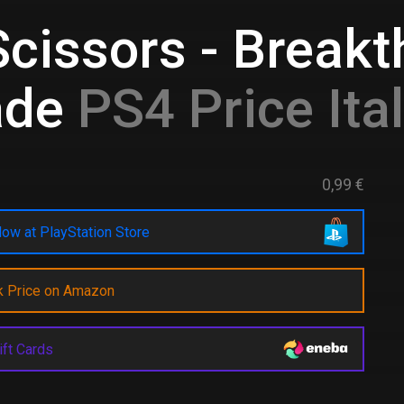
cissors - Break
ade
PS4 Price Ital
0,99 €
ow at PlayStation Store
k Price on Amazon
ift Cards