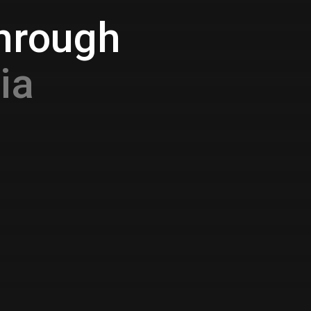
through
ia