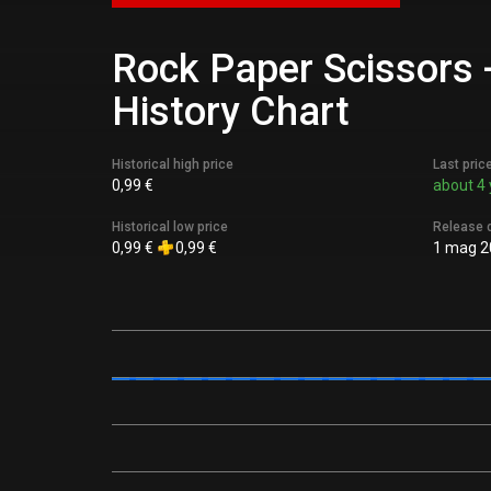
Rock Paper Scissors 
History Chart
Historical high price
Last pric
0,99 €
about 4 
Historical low price
Release 
0,99 €
0,99 €
1 mag 2