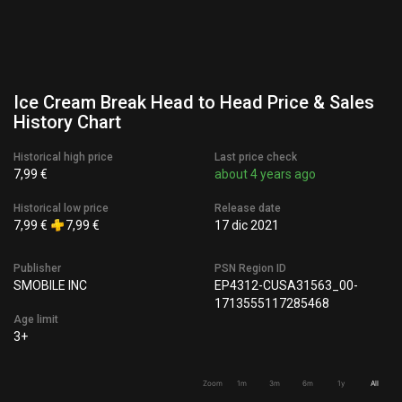
Ice Cream Break Head to Head Price & Sales
History Chart
Historical high price
Last price check
7,99 €
about 4 years ago
Historical low price
Release date
7,99 €
7,99 €
17 dic 2021
Publisher
PSN Region ID
SMOBILE INC
EP4312-CUSA31563_00-
1713555117285468
Age limit
3+
Zoom
1m
3m
6m
1y
All