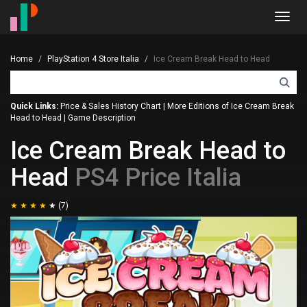
Toggl
navig
Home
PlayStation 4 Store Italia
Ice Cream Break Head to Head
Quick Links:
Price & Sales History Chart
|
More Editions of Ice Cream Break
Head to Head
|
Game Description
Ice Cream Break Head to
Head
PS4 Price Italia
(7)