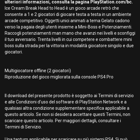
ulteriori informazioni, consulta la pagina PlayStation.com/bc.
Ice Cream Break Head to Head è un gioco arcade retrò che
consente a 1 e 2 giocatori di giocare testa a testa in un ambiente
arcade competitivo. Oggetti unici animati a tema Gelato cadono
verso la pagaia degli utenti insieme a Mini-Boss e Potenziamenti.
Raccogli potenziamenti man mano che avanzi nei livelli e sconfiggi
il tuo avversario. Trenta livelli in cui competere e combattere mini
boss sulla strada per la vittoria in modalità giocatore singolo e due
giocatori.
Multigiocatore offline (2 giocatori)
Riproduzione del gioco migliorata sulla console PS4 Pro
Il download del presente prodotto è soggetto ai Termini di servizio
e alle Condizioni d’uso del software di PlayStation Network e a
qualsiasi altra condizione supplementare specifica applicabile a
questo articolo. Se non si desidera accettare questi Termini, non
scaricare questo articolo. Per maggiori dettagli, consultare i
Termini di Servizio.
Una tantum applicabile per scaricare su più sistemi PS4. Si può