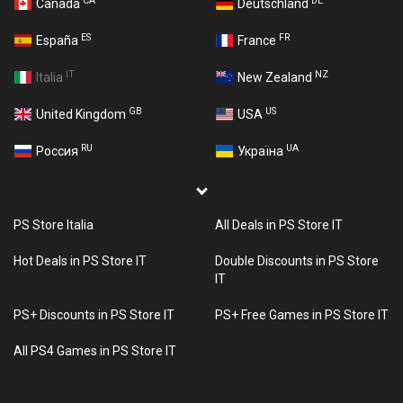
CA
DE
Canada
Deutschland
ES
FR
España
France
IT
NZ
Italia
New Zealand
GB
US
United Kingdom
USA
RU
UA
Россия
Україна
PS Store Italia
All Deals in PS Store IT
Hot Deals in PS Store IT
Double Discounts in PS Store
IT
PS+ Discounts in PS Store IT
PS+ Free Games in PS Store IT
All PS4 Games in PS Store IT