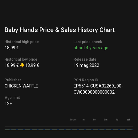
Baby Hands Price & Sales History Chart
Historical high price
Last price check
18,99 €
about 4 years ago
Historical low price
Release date
18,99 €
18,99 €
19 mag 2022
Publisher
PSN Region ID
CHICKEN WAFFLE
EP5514-CUSA32269_00-
CW00000000000002
Age limit
12+
Zoom
1m
3m
6m
1y
All