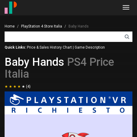
Toggl
navig
Home
PlayStation 4 Store Italia
Baby Hands
Quick Links:
Price & Sales History Chart
|
Game Description
Baby Hands
PS4 Price
Italia
(4)