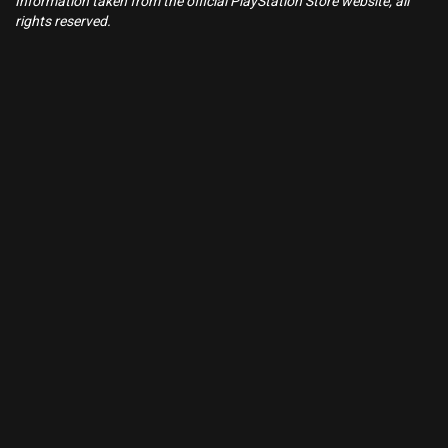
Information taken from the official PlayStation Store website, all
rights reserved.