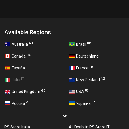
Available Regions
AU
BR
Australia
Brasil
CA
DE
Canada
Deutschland
ES
FR
España
France
IT
NZ
Italia
New Zealand
GB
US
United Kingdom
USA
RU
UA
Россия
Україна
PS Store Italia
All Deals in PS Store IT