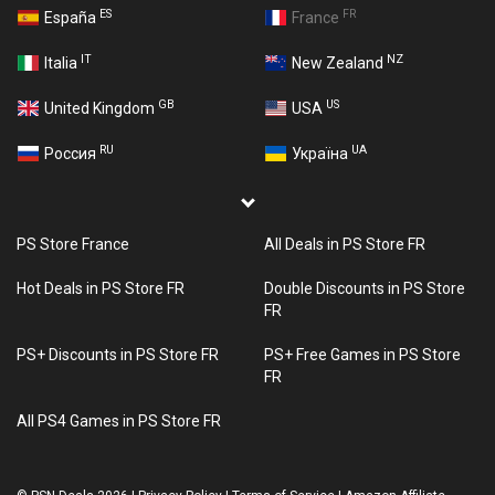
ES
FR
España
France
IT
NZ
Italia
New Zealand
GB
US
United Kingdom
USA
RU
UA
Россия
Україна
PS Store France
All Deals in PS Store FR
Hot Deals in PS Store FR
Double Discounts in PS Store
FR
PS+ Discounts in PS Store FR
PS+ Free Games in PS Store
FR
All PS4 Games in PS Store FR