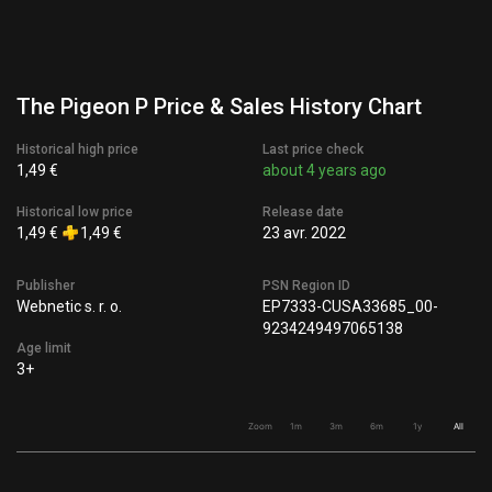
The Pigeon P Price & Sales History Chart
Historical high price
Last price check
1,49 €
about 4 years ago
Historical low price
Release date
1,49 €
1,49 €
23 avr. 2022
Publisher
PSN Region ID
Webnetic s. r. o.
EP7333-CUSA33685_00-
9234249497065138
Age limit
3+
Zoom
1m
3m
6m
1y
All