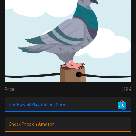
Price:
1,49 €
Buy Now at PlayStation Store
Check Price on Amazon