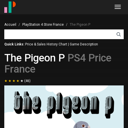
Toggl
navig
Accueil
PlayStation 4 Store France
The Pigeon P
Quick Links:
Price & Sales History Chart
|
Game Description
The Pigeon P
PS4 Price
France
(46)