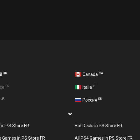
BR
CA
il
Canada
FR
IT
nce
Italia
US
RU
A
Россия
s in PS Store FR
Hot Deals in PS Store FR
e Games in PS Store FR
All PS4 Games in PS Store FR