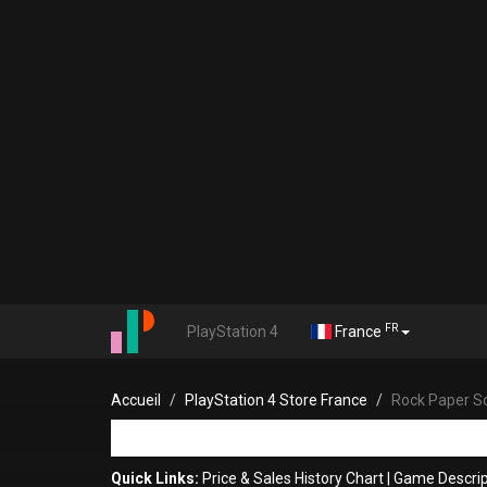
FR
PlayStation 4
France
Accueil
PlayStation 4 Store France
Rock Paper S
Quick Links:
Price & Sales History Chart
|
Game Descrip