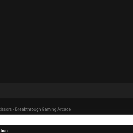
cissors - Breakthrough Gaming Arcade
tion