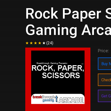
Rock Paper S
Gaming Arc
(24)
Price:
Buy N
Chec
Get G