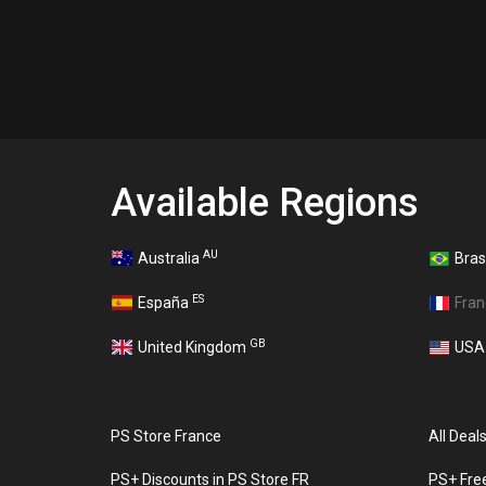
Available Regions
AU
Australia
Bras
ES
España
Fra
GB
United Kingdom
US
PS Store France
All Deal
PS+ Discounts in PS Store FR
PS+ Fre