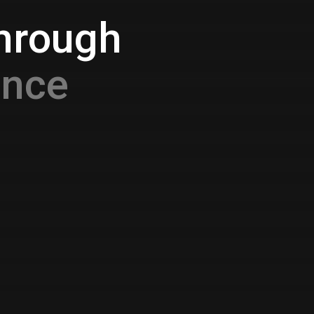
through
ance