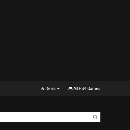
🔥 Deals
🎮 All PS4 Games