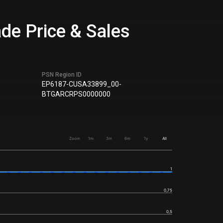
de Price & Sales
PSN Region ID
EP6187-CUSA33899_00-
BTGARCRPS0000000
Zoom
1m
3m
6m
1y
All
1
0,75
0,5