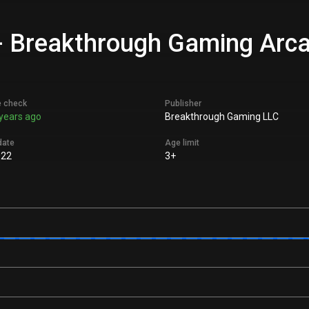
- Breakthrough Gaming Arca
e check
Publisher
years ago
Breakthrough Gaming LLC
date
Age limit
022
3+