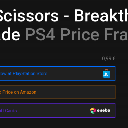
cissors - Break
ade
PS4 Price Fr
0,99 €
ow at PlayStation Store
k Price on Amazon
ift Cards