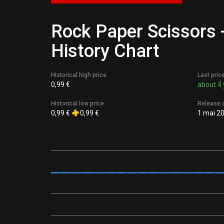
Rock Paper Scissors 
History Chart
Historical high price
Last pric
0,99 €
about 4 
Historical low price
Release 
0,99 €
0,99 €
1 mai 2