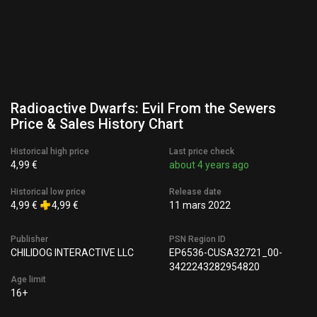
Radioactive Dwarfs: Evil From the Sewers
Price & Sales History Chart
Historical high price
Last price check
4,99 €
about 4 years ago
Historical low price
Release date
4,99 €
4,99 €
11 mars 2022
Publisher
PSN Region ID
CHILIDOG INTERACTIVE LLC
EP6536-CUSA32721_00-
3422243282954820
Age limit
16+