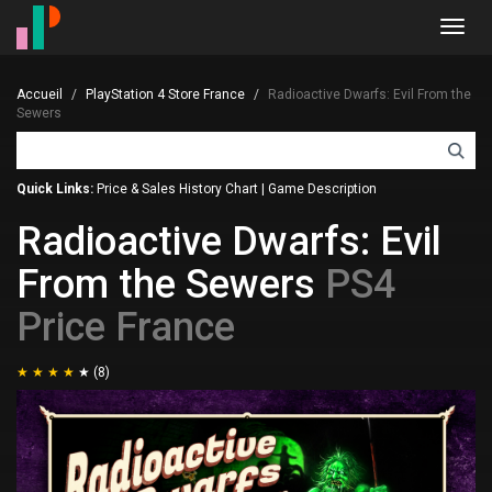
Toggl
navig
Accueil
PlayStation 4 Store France
Radioactive Dwarfs: Evil From the
Sewers
Quick Links:
Price & Sales History Chart
|
Game Description
Radioactive Dwarfs: Evil
From the Sewers
PS4
Price France
(8)