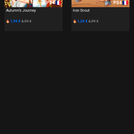
PS4
PS4
Autumn’s Journey
Iron Snout
1,99 €
4,99 €
1,24 €
4,99 €