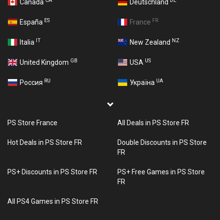
CA
DE
Canada
Deutschland
ES
FR
España
France
IT
NZ
Italia
New Zealand
GB
US
United Kingdom
USA
RU
UA
Россия
Україна
PS Store France
All Deals in PS Store FR
Hot Deals in PS Store FR
Double Discounts in PS Store
FR
PS+ Discounts in PS Store FR
PS+ Free Games in PS Store
FR
All PS4 Games in PS Store FR