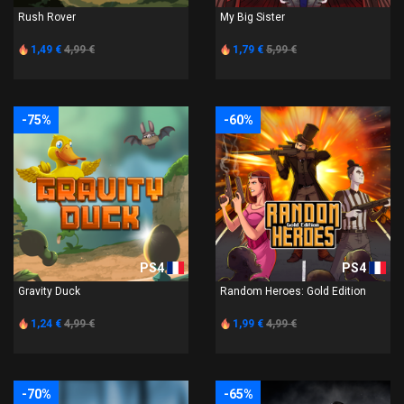
Rush Rover
My Big Sister
1,49 €
4,99 €
1,79 €
5,99 €
-75%
-60%
PS4
PS4
Gravity Duck
Random Heroes: Gold Edition
1,24 €
4,99 €
1,99 €
4,99 €
-70%
-65%