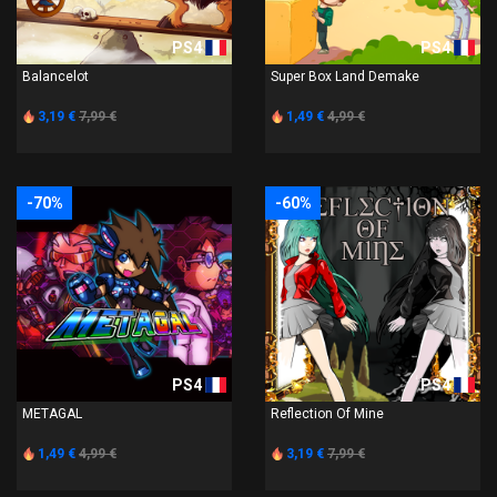
PS4
PS4
Balancelot
Super Box Land Demake
3,19 €
7,99 €
1,49 €
4,99 €
-70%
-60%
PS4
PS4
METAGAL
Reflection Of Mine
1,49 €
4,99 €
3,19 €
7,99 €