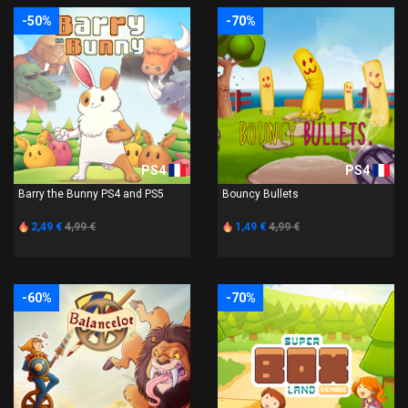
-50%
-70%
PS4
PS4
Barry the Bunny PS4 and PS5
Bouncy Bullets
2,49 €
4,99 €
1,49 €
4,99 €
-60%
-70%