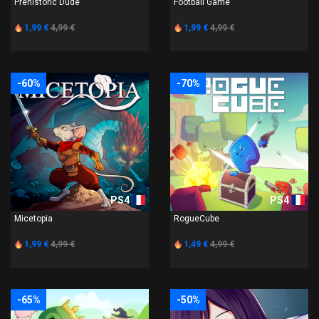
Prehistoric Dude
Football Game
1,99 €
4,99 €
1,99 €
4,99 €
-60%
-70%
PS4
PS4
Micetopia
RogueCube
1,99 €
4,99 €
1,49 €
4,99 €
-65%
-50%