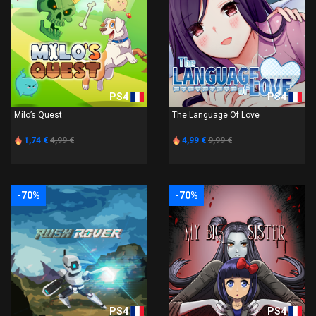
PS4
PS4
Milo’s Quest
The Language Of Love
1,74 €
4,99 €
4,99 €
9,99 €
-70%
-70%
PS4
PS4