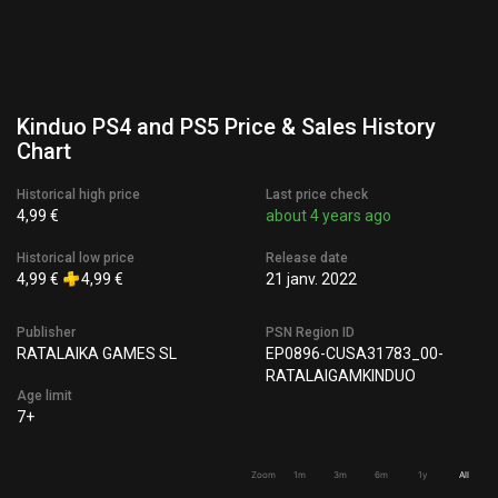
Kinduo PS4 and PS5 Price & Sales History
Chart
Historical high price
Last price check
4,99 €
about 4 years ago
Historical low price
Release date
4,99 €
4,99 €
21 janv. 2022
Publisher
PSN Region ID
RATALAIKA GAMES SL
EP0896-CUSA31783_00-
RATALAIGAMKINDUO
Age limit
7+
Zoom
1m
3m
6m
1y
All