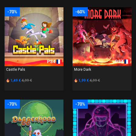
-70%
-60%
PS4
PS4
Castle Pals
More Dark
1,49 €
4,99 €
1,99 €
4,99 €
-70%
-70%