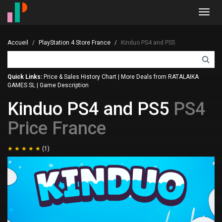
Toggl
navig
Accueil
PlayStation 4 Store France
Kinduo PS4 and PS5
Quick Links:
Price & Sales History Chart
|
More Deals from RATALAIKA
GAMES SL
|
Game Description
Kinduo PS4 and PS5
PS4
Price France
(1)