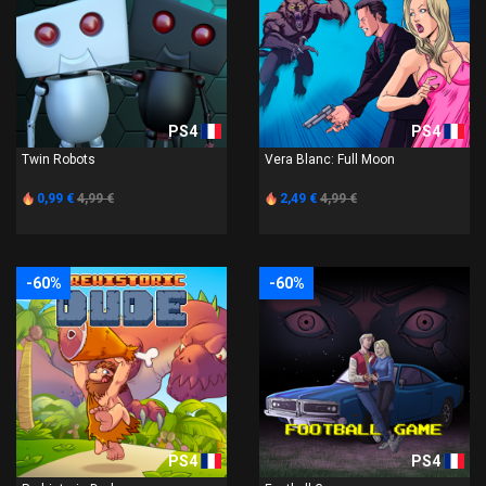
PS4
PS4
Twin Robots
Vera Blanc: Full Moon
0,99 €
4,99 €
2,49 €
4,99 €
-60%
-60%
PS4
PS4