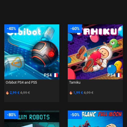
-40%
-60%
PS4
PS4
Orbibot PS4 and PS5
Tamiku
2,99 €
4,99 €
1,99 €
4,99 €
-80%
-50%