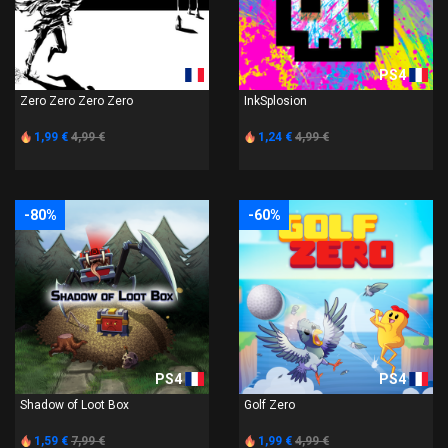
PS4
PS4
Zero Zero Zero Zero
InkSplosion
1,99 €
4,99 €
1,24 €
4,99 €
-80%
-60%
PS4
PS4
Shadow of Loot Box
Golf Zero
1,59 €
7,99 €
1,99 €
4,99 €