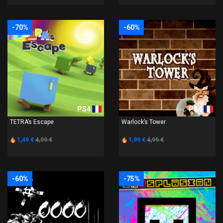
-70%
-60%
PS4
PS4
TETRA’s Escape
Warlock’s Tower
1,49 €
4,99 €
1,99 €
4,99 €
-60%
-75%