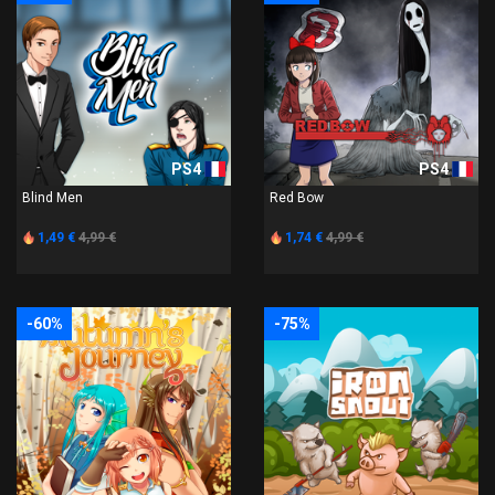
PS4
PS4
Blind Men
Red Bow
1,49 €
4,99 €
1,74 €
4,99 €
-60%
-75%