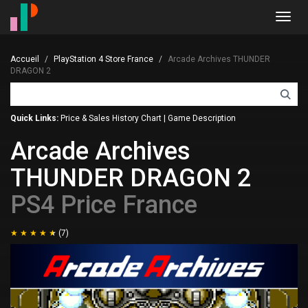
Toggl
navig
Accueil
PlayStation 4 Store France
Arcade Archives THUNDER
DRAGON 2
Quick Links:
Price & Sales History Chart
|
Game Description
Arcade Archives
THUNDER DRAGON 2
PS4 Price France
(7)