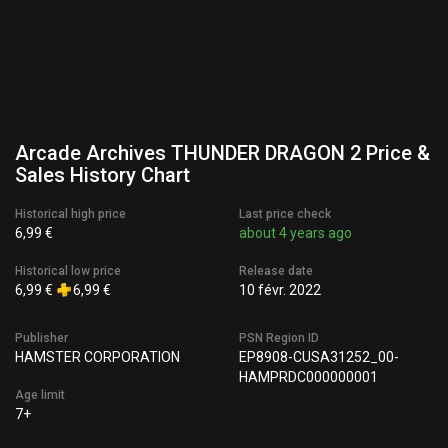
Arcade Archives THUNDER DRAGON 2 Price &
Sales History Chart
Historical high price
Last price check
6,99 €
about 4 years ago
Historical low price
Release date
6,99 €
6,99 €
10 févr. 2022
Publisher
PSN Region ID
HAMSTER CORPORATION
EP8908-CUSA31252_00-
HAMPRDC000000001
Age limit
7+