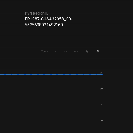
PSN Region ID
EP1987-CUSA32058_00-
5625698021492160
Zoom
1m
3m
6m
1y
All
15
10
5
0