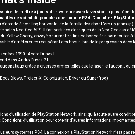
essaire de mettre à jour votre système avec la version la plus récente
nnalités ne soient disponibles que sur une PS4. Consultez PlayStati
de à scrolling horizontal de la famille des shoot ’em up (shmup). Le
e salon Neo-Geo AES. Il fait parti des classiques de la Neo-Geo aux côt
du Yellow Cherry, envoyé pour mettre fin une bonne fois pour toutes à la
sible d’améliorer en récupérant des bonus lors de la progression dans l
s années 1990 : Andro Dunos !
ttend dans Andro Dunos 2 !
x spatiaux grâce à diverses armes telles que le laser, le faucon... ou e
Body Blows, Project-X, Colonization, Driver ou Superfrog).
ns d’utilisation de PlayStation Network, ainsi qu’à toute autre conditio
s Conditions d’utilisation pour obtenir d’autres informations importantes
lusieurs systèmes PS4. La connexion à PlayStation Network n’est pas req