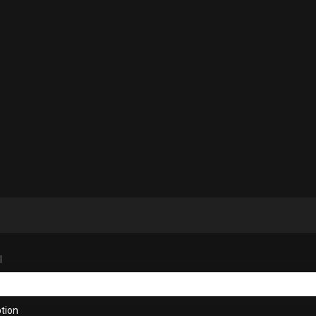
I
tion