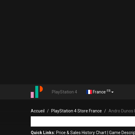
FR
PlayStation 4
France
Accueil
PlayStation 4 Store France
Andro Dunos I
Quick Links:
Price & Sales History Chart
|
Game Descrip