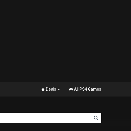
🔥 Deals
🎮 All PS4 Games