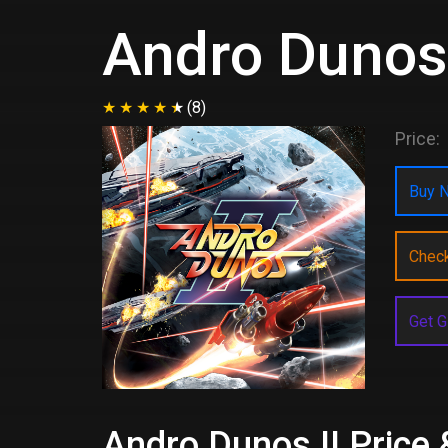
Andro Dunos 
(8)
Price:
Buy N
Chec
Get G
Andro Dunos II Price 