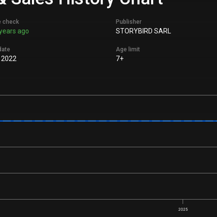
e check
Publisher
years ago
STORYBIRD SARL
date
Age limit
 2022
7+
2025