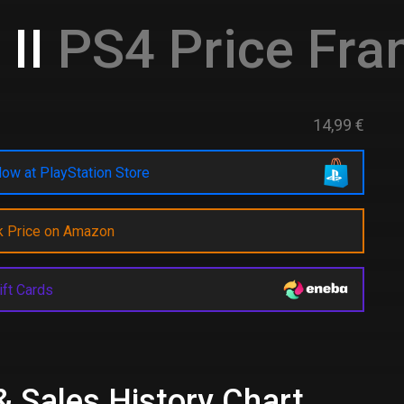
II
PS4 Price Fra
14,99 €
ow at PlayStation Store
k Price on Amazon
ift Cards
& Sales History Chart