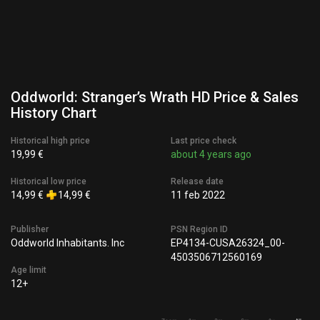
Oddworld: Stranger’s Wrath HD Price & Sales
History Chart
Historical high price
Last price check
19,99 €
about 4 years ago
Historical low price
Release date
14,99 €
14,99 €
11 feb 2022
Publisher
PSN Region ID
Oddworld Inhabitants. Inc
EP4134-CUSA26324_00-
4503506712560169
Age limit
12+