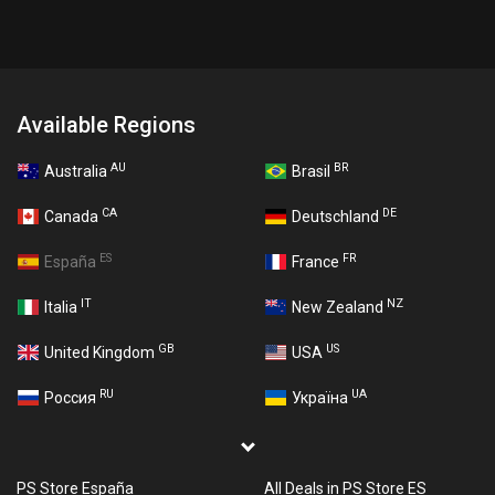
Available Regions
AU
BR
Australia
Brasil
CA
DE
Canada
Deutschland
ES
FR
España
France
IT
NZ
Italia
New Zealand
GB
US
United Kingdom
USA
RU
UA
Россия
Україна
PS Store España
All Deals in PS Store ES