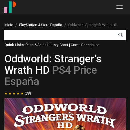
Toggl
navig
Inicio
PlayStation 4 Store España
Oddworld: Stranger’s Wrath HD
Quick Links:
Price & Sales History Chart
|
Game Description
Oddworld: Stranger’s
Wrath HD
PS4 Price
España
(38)