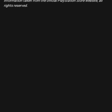
Information taken from the official PlayStation Store website, all
rights reserved.