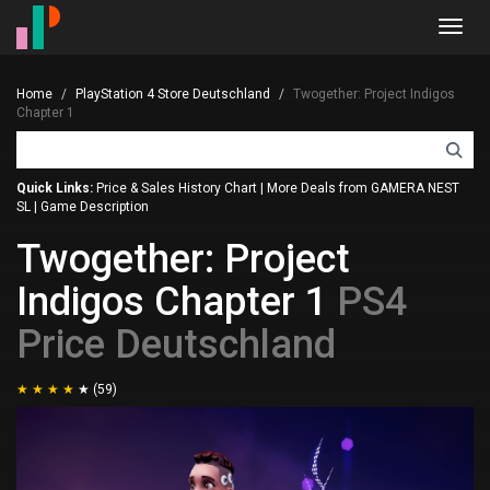
Toggl
navig
Home
PlayStation 4 Store Deutschland
Twogether: Project Indigos
Chapter 1
Quick Links:
Price & Sales History Chart
|
More Deals from GAMERA NEST
SL
|
Game Description
Twogether: Project
Indigos Chapter 1
PS4
Price Deutschland
(59)