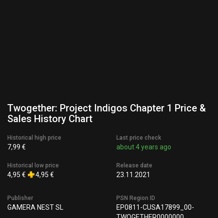
Twogether: Project Indigos Chapter 1 Price &
Sales History Chart
Historical high price
Last price check
7,99 €
about 4 years ago
Historical low price
Release date
4,95 €
4,95 €
23.11.2021
Publisher
PSN Region ID
GAMERA NEST SL
EP0811-CUSA17899_00-
TWOGETHER0000000