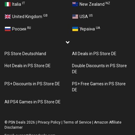
IT
NZ
Italia
New Zealand
GB
US
United Kingdom
USA
RU
UA
Россия
Україна
PS Store Deutschland
All Deals in PS Store DE
Hot Deals in PS Store DE
Double Discounts in PS Store
DE
PS+ Discounts in PS Store DE
PS+ Free Games in PS Store
DE
All PS4 Games in PS Store DE
©
PSN Deals 2026
|
Privacy Policy
|
Terms of Service
|
Amazon Affiliate
Disclaimer