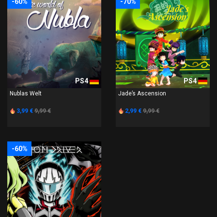
-60%
-70%
PS4
PS4
Nublas Welt
Jade’s Ascension
3,99 €
9,99 €
2,99 €
9,99 €
-60%