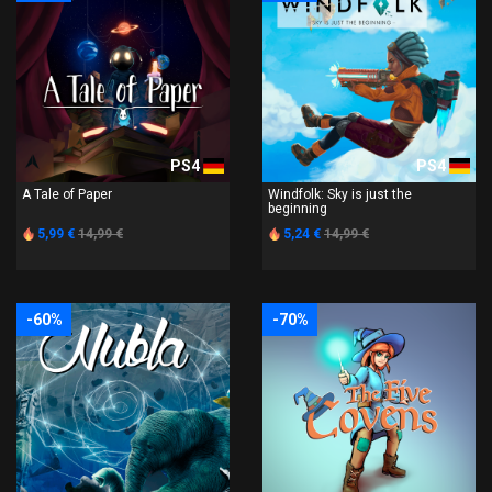
PS4
PS4
A Tale of Paper
Windfolk: Sky is just the
beginning
5,99 €
14,99 €
5,24 €
14,99 €
-60%
-70%