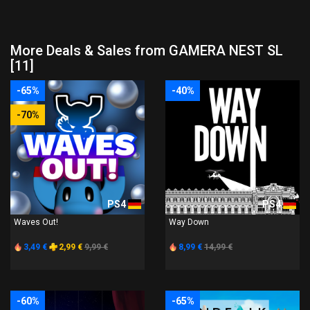
More Deals & Sales from GAMERA NEST SL
[11]
-65%
-40%
-70%
PS4
PS4
Waves Out!
Way Down
3,49 €
2,99 €
9,99 €
8,99 €
14,99 €
-60%
-65%