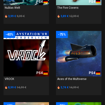
PS4
PS4
Nublas Welt
The Five Covens
3,99 €
9,99 €
3,89 €
12,99 €
-40%
-75%
PS4
PS4
VROCK
Aces of the Multiverse
8,99 €
14,99 €
3,74 €
14,99 €