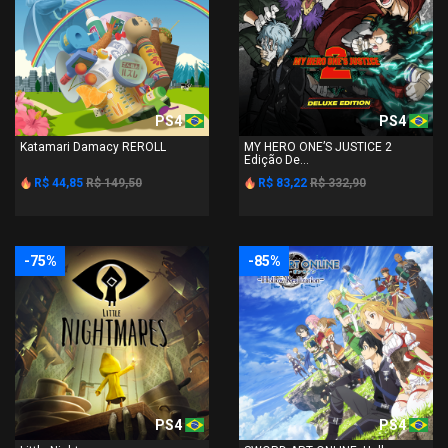
PS4
PS4
Katamari Damacy REROLL
MY HERO ONE’S JUSTICE 2
Edição De...
R$ 44,85
R$ 149,50
R$ 83,22
R$ 332,90
-75%
-85%
PS4
PS4