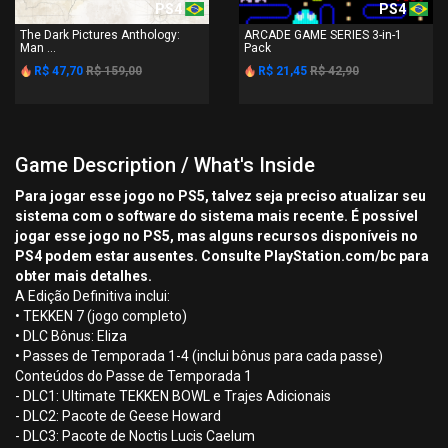
PS4
PS4
The Dark Pictures Anthology:
ARCADE GAME SERIES 3-in-1
Man ...
Pack
R$ 47,70
R$ 159,00
R$ 21,45
R$ 42,90
Game Description / What's Inside
Para jogar esse jogo no PS5, talvez seja preciso atualizar seu
sistema com o software do sistema mais recente. É possível
jogar esse jogo no PS5, mas alguns recursos disponíveis no
PS4 podem estar ausentes. Consulte PlayStation.com/bc para
obter mais detalhes.
A Edição Definitiva inclui:
• TEKKEN 7 (jogo completo)
• DLC Bônus: Eliza
• Passes de Temporada 1-4 (inclui bônus para cada passe)
Conteúdos do Passe de Temporada 1
- DLC1: Ultimate TEKKEN BOWL e Trajes Adicionais
- DLC2: Pacote de Geese Howard
- DLC3: Pacote de Noctis Lucis Caelum