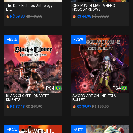
The Dark Pictures Anthology:
ONE PUNCH MAN: A HERO
Litt...
NOBODY KNOWS
R$ 59,80
R$ 149,50
R$ 44,98
R$ 299,90
-85%
-75%
PS4
PS4
BLACK CLOVER: QUARTET
SWORD ART ONLINE: FATAL
KNIGHTS
BULLET
R$ 37,48
R$ 249,90
R$ 39,97
R$ 159,90
-84%
-50%