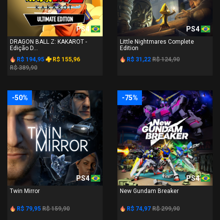
PS4
PS4
DRAGON BALL Z: KAKAROT -
Little Nightmares Complete
Edição D...
Edition
R$ 194,95
R$ 155,96
R$ 31,22
R$ 124,90
R$ 389,90
-50%
-75%
PS4
PS4
Twin Mirror
New Gundam Breaker
R$ 79,95
R$ 159,90
R$ 74,97
R$ 299,90