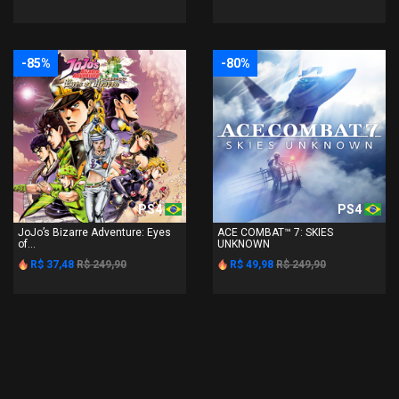
-85%
-80%
PS4
PS4
JoJo’s Bizarre Adventure: Eyes
ACE COMBAT™ 7: SKIES
of...
UNKNOWN
R$ 37,48
R$ 249,90
R$ 49,98
R$ 249,90