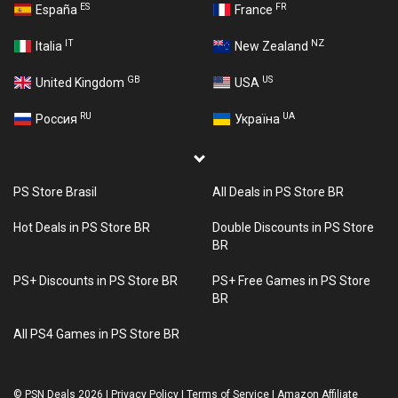
ES
FR
España
France
IT
NZ
Italia
New Zealand
GB
US
United Kingdom
USA
RU
UA
Россия
Україна
PS Store Brasil
All Deals in PS Store BR
Hot Deals in PS Store BR
Double Discounts in PS Store
BR
PS+ Discounts in PS Store BR
PS+ Free Games in PS Store
BR
All PS4 Games in PS Store BR
©
PSN Deals 2026
|
Privacy Policy
|
Terms of Service
|
Amazon Affiliate