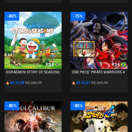
-80%
-75%
PS4
PS4
DORAEMON STORY OF SEASONS
ONE PIECE: PIRATE WARRIORS 4
R$ 52,98
R$ 264,90
R$ 62,47
R$ 249,90
-85%
-85%