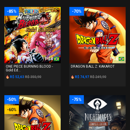
-85%
-70%
PS4
PS4
ONE PIECE BURNING BLOOD -
DRAGON BALL Z: KAKAROT
Gold Ed...
R$ 52,63
R$ 350,90
R$ 74,97
R$ 249,90
-50%
-75%
-60%