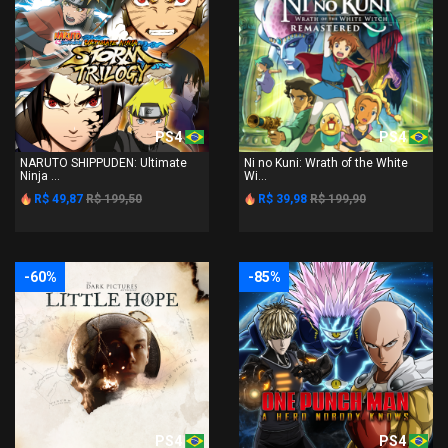
PS4
PS4
NARUTO SHIPPUDEN: Ultimate
Ni no Kuni: Wrath of the White
Ninja ...
Wi...
R$ 49,87
R$ 199,50
R$ 39,98
R$ 199,90
-60%
-85%
PS4
PS4