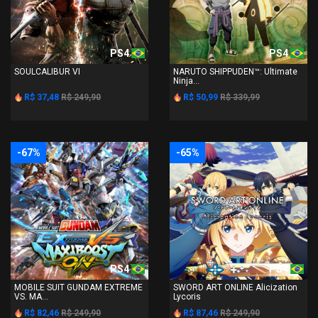
PS4
PS4
SOULCALIBUR VI
NARUTO SHIPPUDEN™: Ultimate
Ninja...
R$ 37,48
R$ 249,90
R$ 50,99
R$ 339,99
-67%
-65%
PS4
PS4
MOBILE SUIT GUNDAM EXTREME
SWORD ART ONLINE Alicization
VS. MA...
Lycoris
R$ 82,46
R$ 249,90
R$ 87,46
R$ 249,90