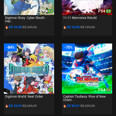
PS4
PS4
Digimon Story: Cyber Sleuth -
11-11 Memories Retold
Hac...
R$ 49,98
R$ 249,90
R$ 23,98
R$ 159,90
-84%
-70%
PS4
PS4
Digimon World: Next Order
Captain Tsubasa: Rise of New
Cham...
R$ 39,99
R$ 249,99
R$ 89,97
R$ 299,90