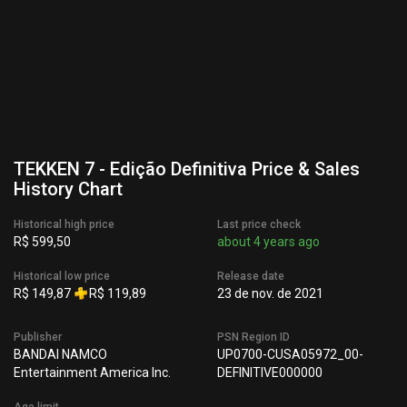
TEKKEN 7 - Edição Definitiva Price & Sales
History Chart
Historical high price
Last price check
R$ 599,50
about 4 years ago
Historical low price
Release date
R$ 149,87
R$ 119,89
23 de nov. de 2021
Publisher
PSN Region ID
BANDAI NAMCO
UP0700-CUSA05972_00-
Entertainment America Inc.
DEFINITIVE000000