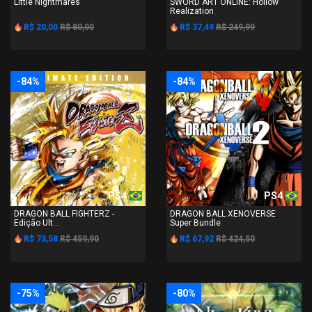
Little Nightmares
SWORD ART ONLINE: Hollow
Realization
R$ 20,00
R$ 80,00
R$ 37,49
R$ 249,99
-84%
-84%
PS4
PS4
DRAGON BALL FIGHTERZ -
DRAGON BALL XENOVERSE
Edição Ult...
Super Bundle
R$ 73,58
R$ 459,90
R$ 67,92
R$ 424,50
-75%
-80%