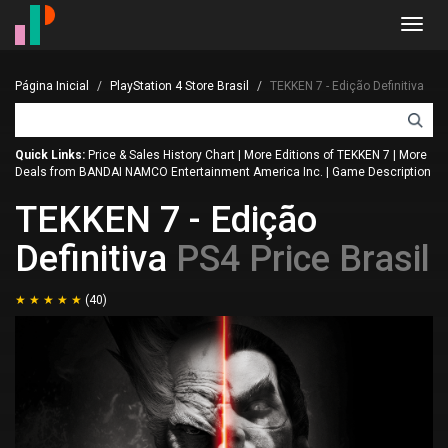
Toggl
navig
Página Inicial
PlayStation 4 Store Brasil
TEKKEN 7 - Edição Definitiva
Quick Links:
Price & Sales History Chart
|
More Editions of TEKKEN 7
|
More
Deals from BANDAI NAMCO Entertainment America Inc.
|
Game Description
TEKKEN 7 - Edição
Definitiva
PS4 Price Brasil
(40)