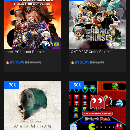
PS4
PS4
.hack//G.U. Last Recode
ONE PIECE Grand Cruise
R$ 31,98
R$ 199,90
R$ 26,95
R$ 53,90
-70%
-50%