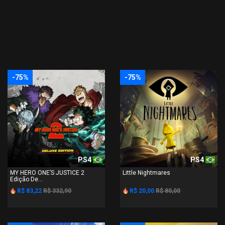
-75%
-75%
PS4
PS4
MY HERO ONE’S JUSTICE 2
Little Nightmares
Edição De...
R$ 83,22
R$ 332,90
R$ 20,00
R$ 80,00