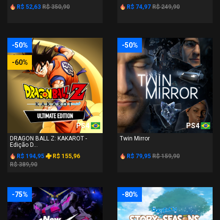
R$ 52,63
R$ 350,90
R$ 74,97
R$ 249,90
-50%
-50%
-60%
PS4
PS4
DRAGON BALL Z: KAKAROT -
Twin Mirror
Edição D...
R$ 194,95
R$ 155,96
R$ 79,95
R$ 159,90
R$ 389,90
-75%
-80%