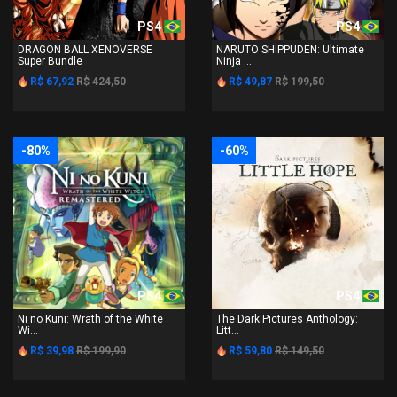
PS4
PS4
DRAGON BALL XENOVERSE
NARUTO SHIPPUDEN: Ultimate
Super Bundle
Ninja ...
R$ 67,92
R$ 424,50
R$ 49,87
R$ 199,50
-80%
-60%
PS4
PS4
Ni no Kuni: Wrath of the White
The Dark Pictures Anthology:
Wi...
Litt...
R$ 39,98
R$ 199,90
R$ 59,80
R$ 149,50