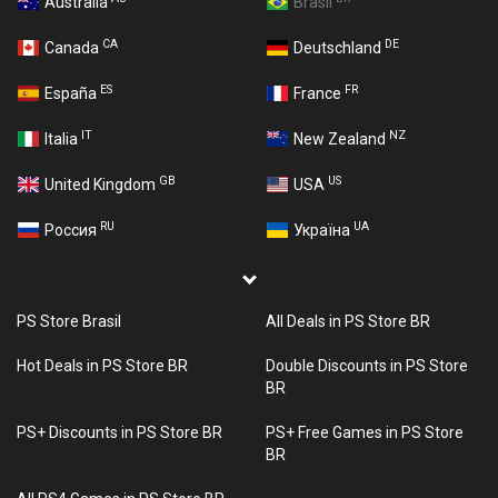
Australia
Brasil
CA
DE
Canada
Deutschland
ES
FR
España
France
IT
NZ
Italia
New Zealand
GB
US
United Kingdom
USA
RU
UA
Россия
Україна
PS Store Brasil
All Deals in PS Store BR
Hot Deals in PS Store BR
Double Discounts in PS Store
BR
PS+ Discounts in PS Store BR
PS+ Free Games in PS Store
BR