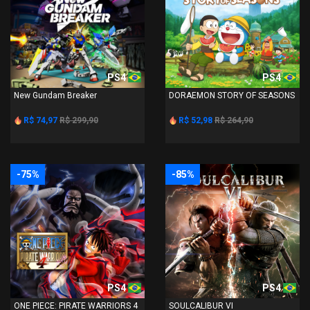
PS4
PS4
New Gundam Breaker
DORAEMON STORY OF SEASONS
R$ 74,97
R$ 299,90
R$ 52,98
R$ 264,90
-75%
-85%
PS4
PS4
ONE PIECE: PIRATE WARRIORS 4
SOULCALIBUR VI