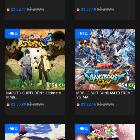
R$ 62,47
R$ 249,90
R$ 37,48
R$ 249,90
-85%
-67%
PS4
PS4
NARUTO SHIPPUDEN™: Ultimate
MOBILE SUIT GUNDAM EXTREME
Ninja...
VS. MA...
R$ 50,99
R$ 339,99
R$ 82,46
R$ 249,90
-65%
-85%