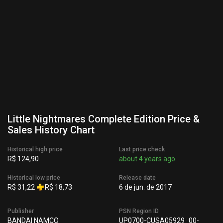
Little Nightmares Complete Edition Price &
Sales History Chart
Historical high price
Last price check
R$ 124,90
about 4 years ago
Historical low price
Release date
R$ 31,22
R$ 18,73
6 de jun. de 2017
Publisher
PSN Region ID
BANDAI NAMCO
UP0700-CUSA05929_00-