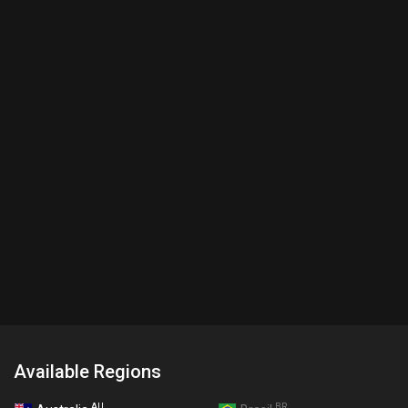
Available Regions
AU
BR