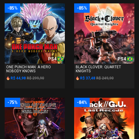
-85%
-85%
PS4
PS4
ONE PUNCH MAN: A HERO
BLACK CLOVER: QUARTET
NOBODY KNOWS
KNIGHTS
R$ 44,98
R$ 299,90
R$ 37,48
R$ 249,90
-75%
-84%