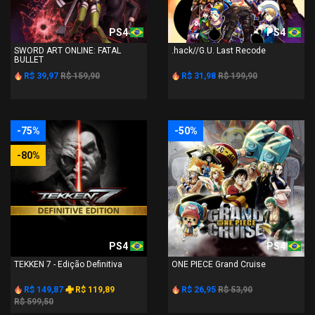
PS4
PS4
SWORD ART ONLINE: FATAL
.hack//G.U. Last Recode
BULLET
R$ 39,97
R$ 159,90
R$ 31,98
R$ 199,90
-75%
-50%
-80%
PS4
PS4
TEKKEN 7 - Edição Definitiva
ONE PIECE Grand Cruise
R$ 149,87
R$ 119,89
R$ 26,95
R$ 53,90
R$ 599,50