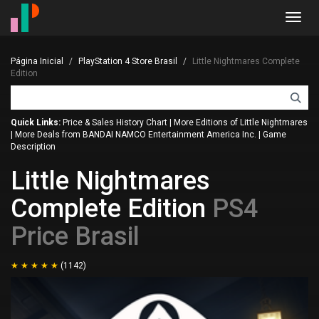
Toggl
navig
Página Inicial
PlayStation 4 Store Brasil
Little Nightmares Complete
Edition
Quick Links:
Price & Sales History Chart
|
More Editions of Little Nightmares
|
More Deals from BANDAI NAMCO Entertainment America Inc.
|
Game
Description
Little Nightmares
Complete Edition
PS4
Price Brasil
(1142)