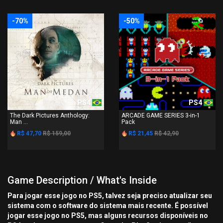
-70%
-50%
PS4
PS4
The Dark Pictures Anthology:
ARCADE GAME SERIES 3-in-1
Man ...
Pack
R$ 47,70
R$ 159,00
R$ 21,45
R$ 42,90
Game Description / What's Inside
Para jogar esse jogo no PS5, talvez seja preciso atualizar seu
sistema com o software do sistema mais recente. É possível
jogar esse jogo no PS5, mas alguns recursos disponíveis no