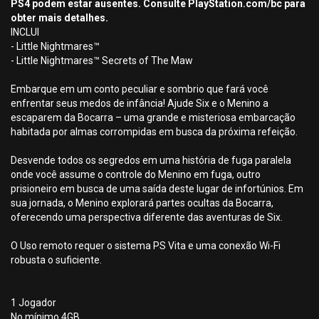
PS4 podem estar ausentes. Consulte PlayStation.com/bc para
obter mais detalhes.
INCLUI
- Little Nightmares™
- Little Nightmares™ Secrets of The Maw
Embarque em um conto peculiar e sombrio que fará você
enfrentar seus medos de infância! Ajude Six e o Menino a
escaparem da Bocarra – uma grande e misteriosa embarcação
habitada por almas corrompidas em busca da próxima refeição.
Desvende todos os segredos em uma história de fuga paralela
onde você assume o controle do Menino em fuga, outro
prisioneiro em busca de uma saída deste lugar de infortúnios. Em
sua jornada, o Menino explorará partes ocultas da Bocarra,
oferecendo uma perspectiva diferente das aventuras de Six.
O Uso remoto requer o sistema PS Vita e uma conexão Wi-Fi
robusta o suficiente.
1 Jogador
No mínimo 4GB