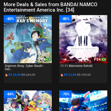
More Deals & Sales from BANDAI NAMCO
Entertainment America Inc. [34]
-80%
-85%
PS4
PS4
Digimon Story: Cyber Sleuth -
11-11 Memories Retold
Hac...
R$ 49,98
R$ 249,90
R$ 23,98
R$ 159,90
-84%
-70%