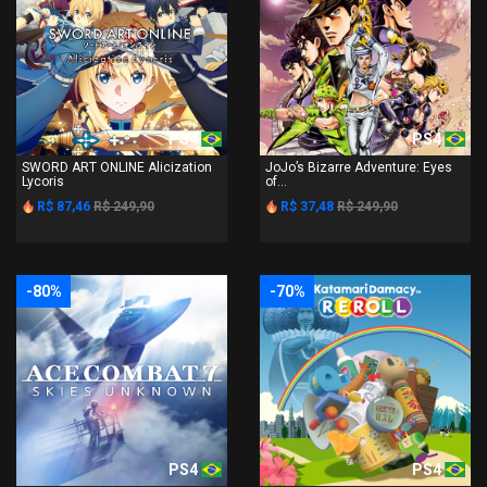
PS4
PS4
SWORD ART ONLINE Alicization
JoJo’s Bizarre Adventure: Eyes
Lycoris
of...
R$ 87,46
R$ 249,90
R$ 37,48
R$ 249,90
-80%
-70%
PS4
PS4