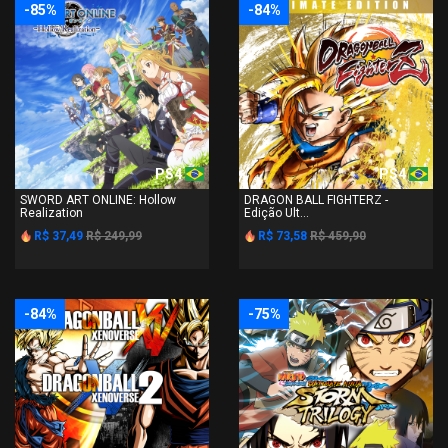
-85%
-84%
PS4
PS4
SWORD ART ONLINE: Hollow
DRAGON BALL FIGHTERZ -
Realization
Edição Ult...
R$ 37,49
R$ 249,99
R$ 73,58
R$ 459,90
-84%
-75%