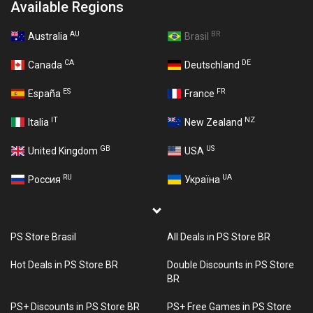
Available Regions
AU
BR
Australia
Brasil
CA
DE
Canada
Deutschland
ES
FR
España
France
IT
NZ
Italia
New Zealand
GB
US
United Kingdom
USA
RU
UA
Россия
Україна
PS Store Brasil
All Deals in PS Store BR
Hot Deals in PS Store BR
Double Discounts in PS Store
BR
PS+ Discounts in PS Store BR
PS+ Free Games in PS Store