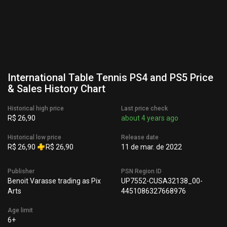
International Table Tennis PS4 and PS5 Price
& Sales History Chart
Historical high price
Last price check
R$ 26,90
about 4 years ago
Historical low price
Release date
R$ 26,90
R$ 26,90
11 de mar. de 2022
Publisher
PSN Region ID
Benoit Varasse trading as Pix
UP7552-CUSA32138_00-
Arts
4451086327668976
Age limit
6+