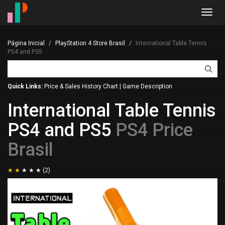
Toggl
navig
Página Inicial
PlayStation 4 Store Brasil
International Table Tennis
PS4 and PS5
Quick Links:
Price & Sales History Chart
|
Game Description
International Table Tennis
PS4 and PS5
PS4 Price
Brasil
(2)