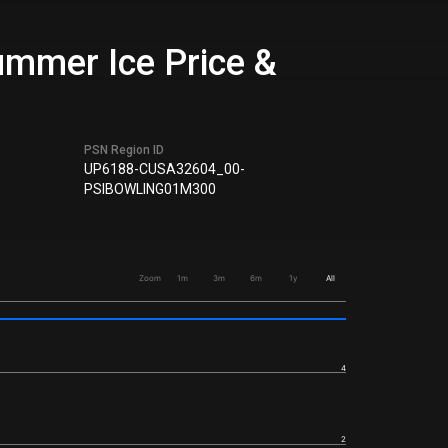
Summer Ice Price &
PSN Region ID
UP6188-CUSA32604_00-
PSIBOWLING01M300
Zoom
1m
3m
6m
1y
All
4
2