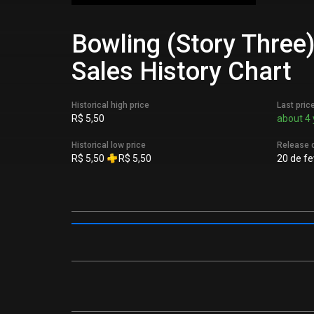
Bowling (Story Three)
Sales History Chart
Historical high price
Last pric
R$ 5,50
about 4 
Historical low price
Release 
R$ 5,50
R$ 5,50
20 de fe