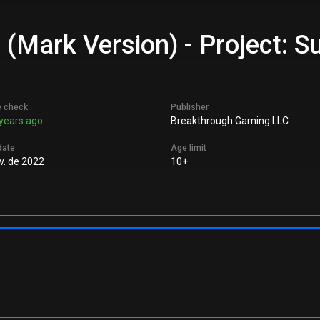
 (Mark Version) - Project: 
e check
Publisher
years ago
Breakthrough Gaming LLC
date
Age limit
v. de 2022
10+