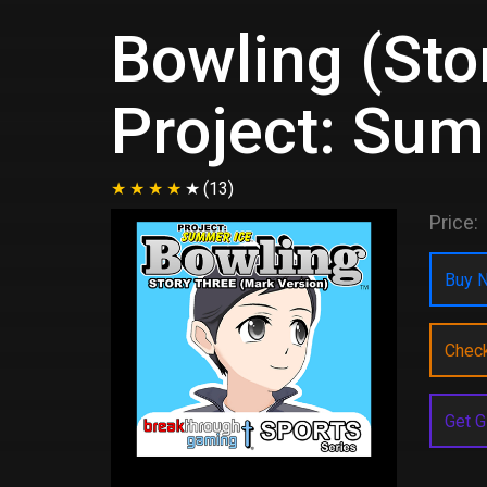
Bowling (Sto
Project: Sum
(13)
Price:
Buy N
Chec
Get G