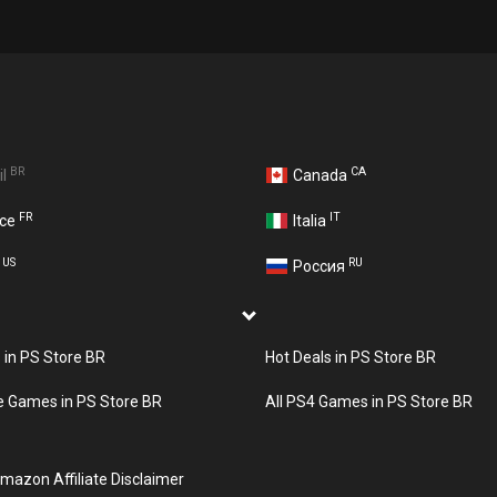
BR
CA
il
Canada
FR
IT
nce
Italia
US
RU
A
Россия
s in PS Store BR
Hot Deals in PS Store BR
e Games in PS Store BR
All PS4 Games in PS Store BR
mazon Affiliate Disclaimer