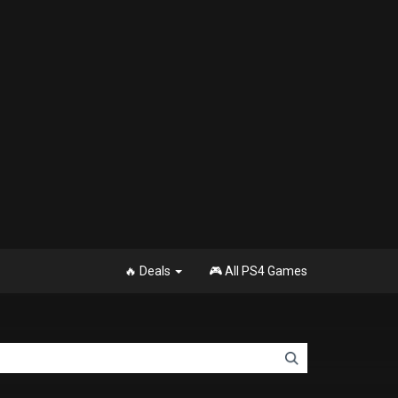
🔥 Deals
🎮 All PS4 Games