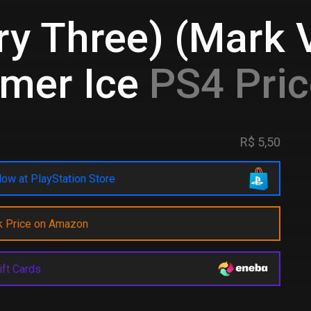
ry Three) (Mark V
mer Ice
PS4 Pric
R$ 5,50
ow at PlayStation Store
k Price on Amazon
ift Cards