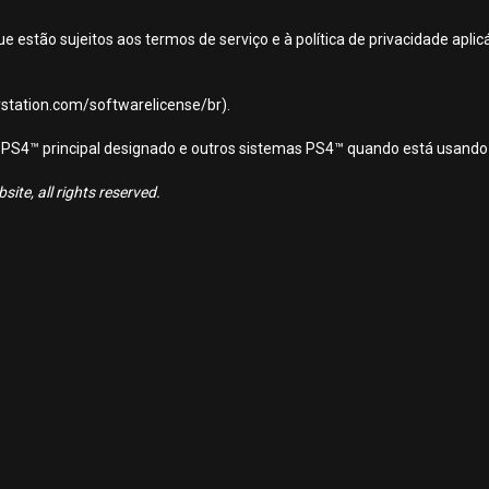
ue estão sujeitos aos termos de serviço e à política de privacidade apl
aystation.com/softwarelicense/br).
ema PS4™ principal designado e outros sistemas PS4™ quando está usando
ite, all rights reserved.