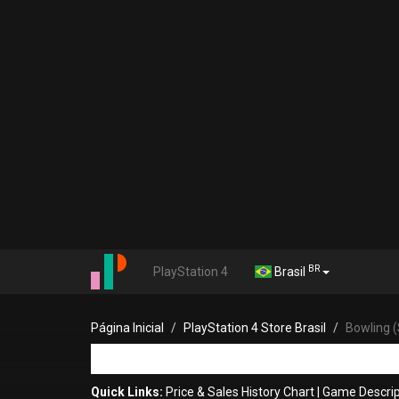
BR
PlayStation 4
Brasil
Página Inicial
PlayStation 4 Store Brasil
Bowling (
Quick Links:
Price & Sales History Chart
|
Game Descrip