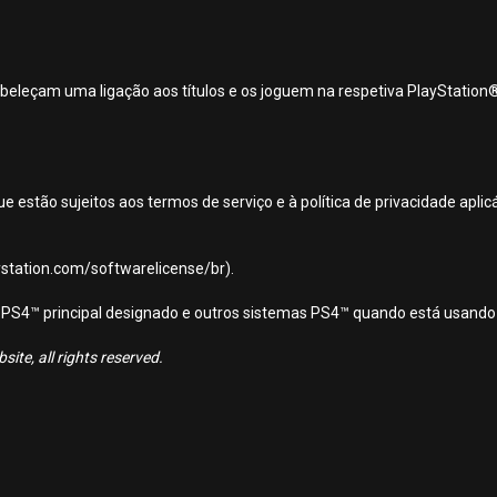
beleçam uma ligação aos títulos e os joguem na respetiva PlayStation
ue estão sujeitos aos termos de serviço e à política de privacidade apl
aystation.com/softwarelicense/br).
ema PS4™ principal designado e outros sistemas PS4™ quando está usando
ite, all rights reserved.