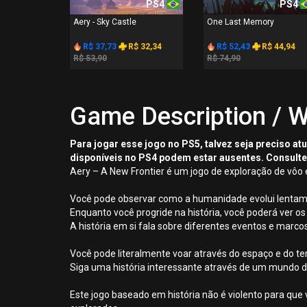
PS4
PS4
Aery - Sky Castle
One Last Memory
R$ 37,73
R$ 32,34
R$ 52,43
R$ 44,94
R$ 53,90
R$ 74,90
Game Description / W
Para jogar esse jogo no PS5, talvez seja preciso a
disponíveis no PS4 podem estar ausentes. Consulte
Aery – A New Frontier é um jogo de exploração de vôo
Você pode observar como a humanidade evolui lentamen
Enquanto você progride na história, você poderá ver 
A história em si fala sobre diferentes eventos e mar
Você pode literalmente voar através do espaço e do 
Siga uma história interessante através de um mundo de
Este jogo baseado em história não é violento para que 