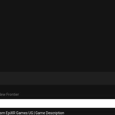
New Frontier
rom EpiXR Games UG
|
Game Description