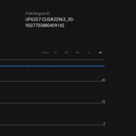
PSN Region ID
UP6557-CUSA32963_00-
9507735880409142
Zoom
1m
3m
6m
1y
All
40
20
0