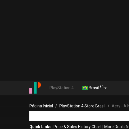
BR
PlayStation 4
Brasil
Página Inicial
PlayStation 4 Store Brasil
Aery - A 
Quick Links:
Price & Sales History Chart
|
More Deals f