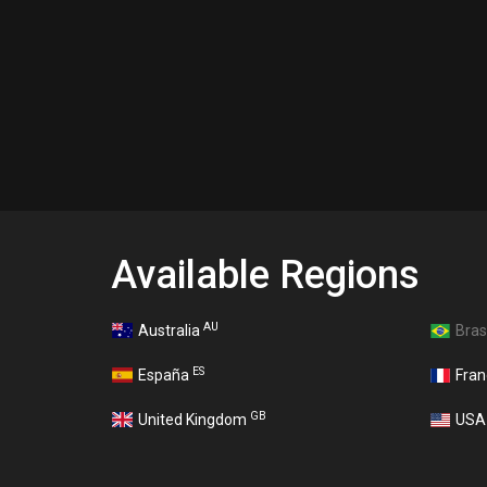
Available Regions
AU
Australia
Bras
ES
España
Fra
GB
United Kingdom
US