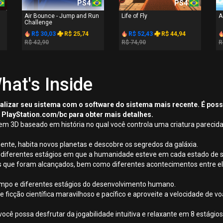
PS4
PS4
Air Bounce - Jump and Run
Life of Fly
A
Challenge
R$ 30,03
R$ 25,74
R$ 52,43
R$ 44,94
R$ 42,90
R$ 74,90
R
hat's Inside
tualizar seu sistema com o software do sistema mais recente. É pos
 PlayStation.com/bc para obter mais detalhes.
 em 3D baseado em história no qual você controla uma criatura pareci
te, habita novos planetas e descobre os segredos da galáxia.
os diferentes estágios em que a humanidade esteve em cada estado de 
cos que foram alcançados, bem como diferentes acontecimentos entre el
tempo e diferentes estágios do desenvolvimento humano.
 ficção científica maravilhoso e pacífico e aproveite a velocidade de
você possa desfrutar da jogabilidade intuitiva e relaxante em 8 estág