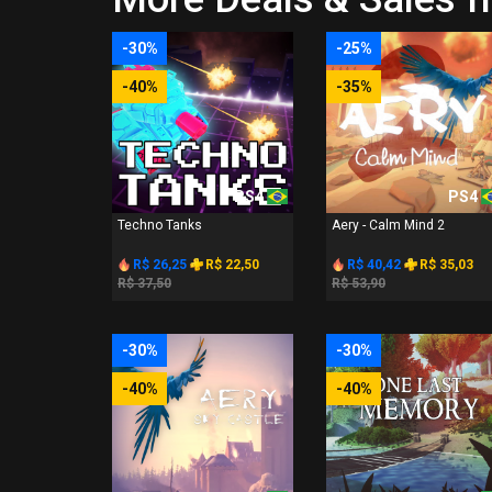
-30%
-25%
-40%
-35%
PS4
PS4
Techno Tanks
Aery - Calm Mind 2
R$ 26,25
R$ 22,50
R$ 40,42
R$ 35,03
R$ 37,50
R$ 53,90
-30%
-30%
-40%
-40%