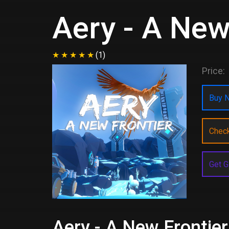
Aery - A New
(1)
Price:
Buy N
Chec
Get G
Aery - A New Frontier