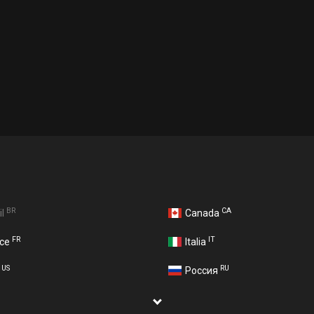
BR
CA
il
Canada
FR
IT
nce
Italia
US
RU
A
Россия