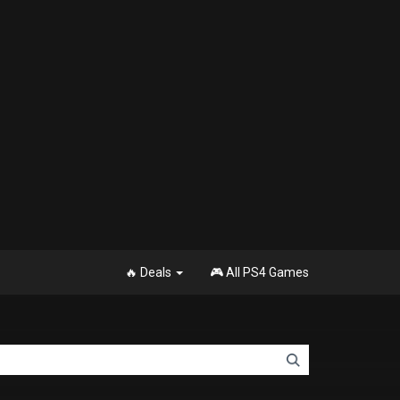
🔥 Deals
🎮 All PS4 Games