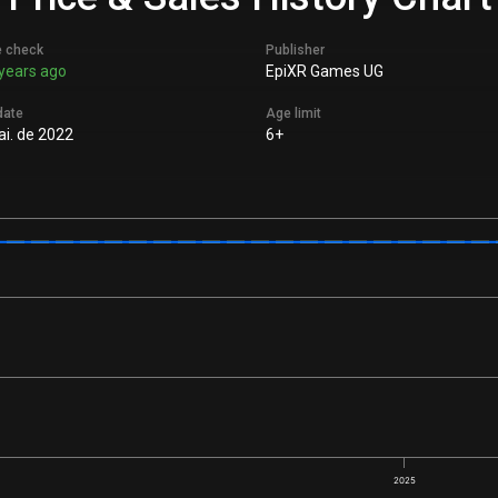
e check
Publisher
years ago
EpiXR Games UG
date
Age limit
i. de 2022
6+
2025