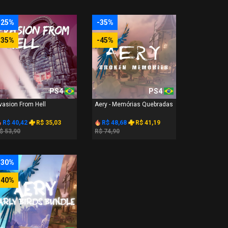
-25%
-35%
-35%
-45%
PS4
PS4
vasion From Hell
Aery - Memórias Quebradas
R$ 40,42
R$ 35,03
R$ 48,68
R$ 41,19
$ 53,90
R$ 74,90
-30%
-40%