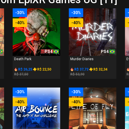
-30%
-30%
-40%
-40%
PS4
PS4
Death Park
Murder Diaries
E
R$ 26,25
R$ 22,50
R$ 37,73
R$ 32,34
R$ 37,50
R$ 53,90
R
-30%
-30%
-40%
-40%