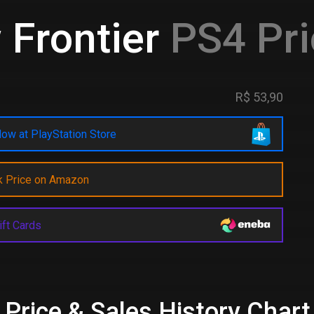
 Frontier
PS4 Pri
R$ 53,90
ow at PlayStation Store
k Price on Amazon
ift Cards
 Price & Sales History Chart